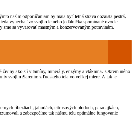
mto našim odporúčaniam by mala byť letná strava dozaista pestrá,
e teda vynechať zo svojho letného jedálnička spomínané ovocie
i by sme sa vyvarovať mastným a konzervovaným potravinám.
né živiny ako sú vitamíny, minerály, enzýmy a vláknina. Okrem iného
anty svojim žiarením z ľudského tela vo veľkej miere. A tak je
ernych ríbezliach, jahodách, citrusových plodoch, paradajkách,
konzumovali a zabezpečíme tak nášmu telu optimálne fungovanie