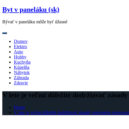
Skip
Byt v paneláku (sk)
to
content
Bývať v paneláku môže byť úžasné
Domov
Elektro
Auto
Hobby
Kuchyňa
Kúpelňa
Nábytok
Záhrada
Zdravie
V lete je veľmi dôležité dodržiavať zásad
Home
V lete je veľmi dôležité dodržiavať zásady správneho stravova