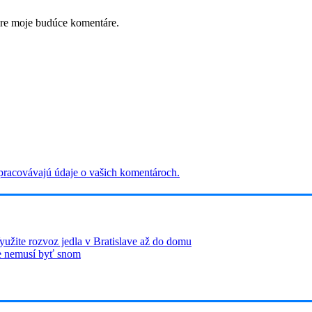
pre moje budúce komentáre.
 spracovávajú údaje o vašich komentároch.
yužite rozvoz jedla v Bratislave až do domu
ie nemusí byť snom