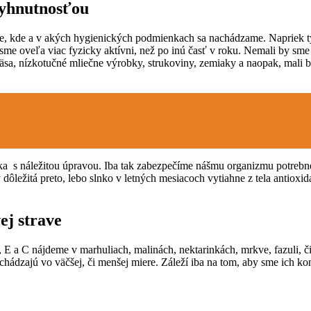
vyhnutnosťou
me, kde a v akých hygienických podmienkach sa nachádzame. Napriek tý
 sme oveľa viac fyzicky aktívni, než po inú časť v roku. Nemali by sm
mäsa, nízkotučné mliečne výrobky, strukoviny, zemiaky a naopak, mal
onúka s náležitou úpravou. Iba tak zabezpečíme nášmu organizmu potreb
ôležitá preto, lebo slnko v letných mesiacoch vytiahne z tela antioxid
ej strave
E a C nájdeme v marhuliach, malinách, nektarinkách, mrkve, fazuli, či
achádzajú vo väčšej, či menšej miere. Záleží iba na tom, aby sme ich 