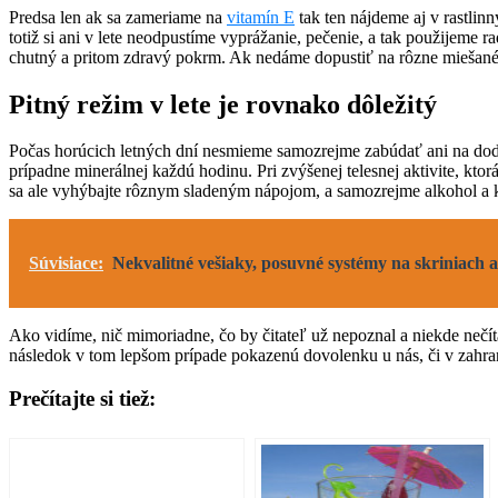
Predsa len ak sa zameriame na
vitamín E
tak ten nájdeme aj v rastlin
totiž si ani v lete neodpustíme vyprážanie, pečenie, a tak použijeme r
chutný a pritom zdravý pokrm. Ak nedáme dopustiť na rôzne miešané 
Pitný režim v lete je rovnako dôležitý
Počas horúcich letných dní nesmieme samozrejme zabúdať ani na dodrž
prípadne minerálnej každú hodinu. Pri zvýšenej telesnej aktivite, kt
sa ale vyhýbajte rôznym sladeným nápojom, a samozrejme alkohol a ká
Súvisiace:
Nekvalitné vešiaky, posuvné systémy na skriniach a
Ako vidíme, nič mimoriadne, čo by čitateľ už nepoznal a niekde nečí
následok v tom lepšom prípade pokazenú dovolenku u nás, či v zahrani
Prečítajte si tiež: