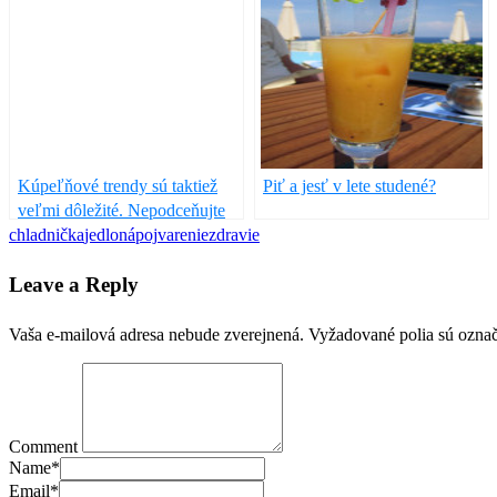
Kúpeľňové trendy sú taktiež
Piť a jesť v lete studené?
veľmi dôležité. Nepodceňujte
chladnička
túto miestnosť!
jedlo
nápoj
varenie
zdravie
Leave a Reply
Vaša e-mailová adresa nebude zverejnená.
Vyžadované polia sú ozna
Comment
Name
*
Email
*