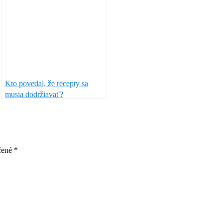
Kto povedal, že recepty sa
musia dodržiavať?
čené
*