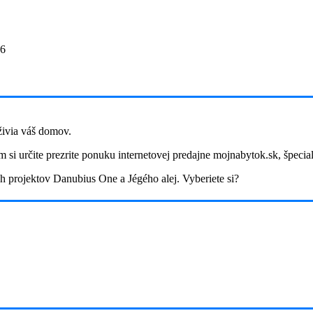
26
ivia váš domov.
 si určite prezrite ponuku internetovej predajne mojnabytok.sk, špecia
h projektov Danubius One a Jégého alej. Vyberiete si?