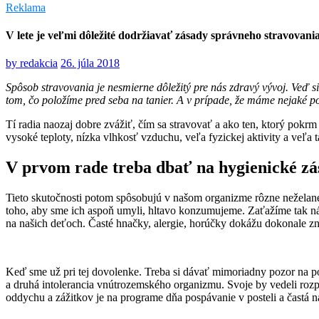
Reklama
V lete je veľmi dôležité dodržiavať zásady správneho stravovani
by
redakcia
26. júla 2018
Spôsob stravovania je nesmierne dôležitý pre nás zdravý vývoj. Veď s
tom, čo položíme pred seba na tanier. A v prípade, že máme nejaké p
Tí radia naozaj dobre zvážiť, čím sa stravovať a ako ten, ktorý pokr
vysoké teploty, nízka vlhkosť vzduchu, veľa fyzickej aktivity a veľa
V prvom rade treba dbať na hygienické zá
Tieto skutočnosti potom spôsobujú v našom organizme rôzne neželané 
toho, aby sme ich aspoň umyli, hltavo konzumujeme. Zaťažíme tak náš
na našich deťoch. Časté hnačky, alergie, horúčky dokážu dokonale 
Keď sme už pri tej dovolenke. Treba si dávať mimoriadny pozor na po
a druhá intolerancia vnútrozemského organizmu. Svoje by vedeli rozpr
oddychu a zážitkov je na programe dňa pospávanie v posteli a častá ná