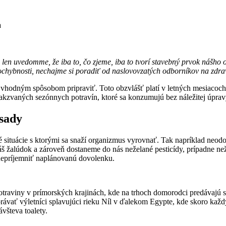
a
i len uvedomme, že iba to, čo zjeme, iba to tvorí stavebný prvok nášho
ochybnosti, nechajme si poradiť od naslovovzatých odborníkov na zdra
m vhodným spôsobom pripraviť. Toto obzvlášť platí v letných mesiacoch 
 takzvaných sezónnych potravín, ktoré sa konzumujú bez náležitej úpravy
sady
situácie s ktorými sa snaží organizmus vyrovnať. Tak napríklad neodol
 žalúdok a zároveň dostaneme do nás neželané pesticídy, prípadne neže
znepríjemniť naplánovanú dovolenku.
traviny v prímorských krajinách, kde na trhoch domorodci predávajú s
ávať výletníci splavujúci rieku Níl v ďalekom Egypte, kde skoro každý
všteva toalety.