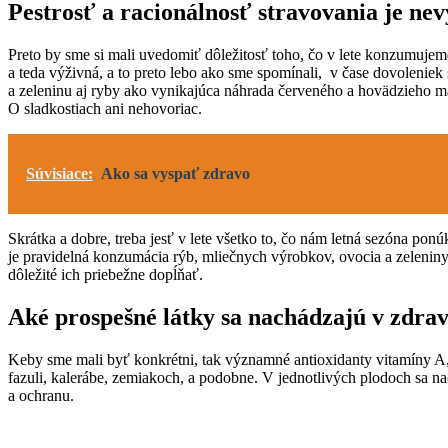
Pestrosť a racionálnosť stravovania je ne
Preto by sme si mali uvedomiť dôležitosť toho, čo v lete konzumuje
a teda výživná, a to preto lebo ako sme spomínali, v čase dovoleniek
a zeleninu aj ryby ako vynikajúca náhrada červeného a hovädzieho 
O sladkostiach ani nehovoriac.
Súvisiace:
Ako sa vyspať zdravo
Skrátka a dobre, treba jesť v lete všetko to, čo nám letná sezóna p
je pravidelná konzumácia rýb, mliečnych výrobkov, ovocia a zeleniny d
dôležité ich priebežne dopĺňať.
Aké prospešné látky sa nachádzajú v zdrav
Keby sme mali byť konkrétni, tak významné antioxidanty vitamíny A, 
fazuli, kalerábe, zemiakoch, a podobne. V jednotlivých plodoch sa n
a ochranu.