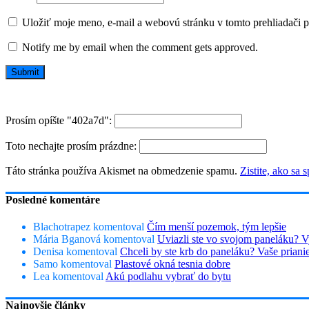
Uložiť moje meno, e-mail a webovú stránku v tomto prehliadači 
Notify me by email when the comment gets approved.
Prosím opíšte "402a7d":
Toto nechajte prosím prázdne:
Táto stránka používa Akismet na obmedzenie spamu.
Zistite, ako sa
Posledné komentáre
Blachotrapez
komentoval
Čím menší pozemok, tým lepšie
Mária Bganová
komentoval
Uviazli ste vo svojom paneláku? V
Denisa
komentoval
Chceli by ste krb do paneláku? Vaše prian
Samo
komentoval
Plastové okná tesnia dobre
Lea
komentoval
Akú podlahu vybrať do bytu
Najnovšie články