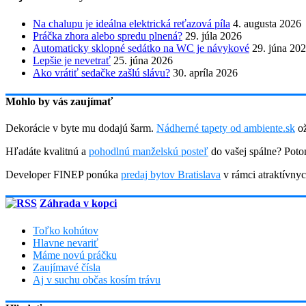
Na chalupu je ideálna elektrická reťazová píla
4. augusta 2026
Práčka zhora alebo spredu plnená?
29. júla 2026
Automaticky sklopné sedátko na WC je návykové
29. júna 20
Lepšie je nevetrať
25. júna 2026
Ako vrátiť sedačke zašlú slávu?
30. apríla 2026
Mohlo by vás zaujímať
Dekorácie v byte mu dodajú šarm.
Nádherné tapety od ambiente.sk
ož
Hľadáte kvalitnú a
pohodlnú manželskú posteľ
do vašej spálne? Potom
Developer FINEP ponúka
predaj bytov Bratislava
v rámci atraktívnyc
Záhrada v kopci
Toľko kohútov
Hlavne nevariť
Máme novú práčku
Zaujímavé čísla
Aj v suchu občas kosím trávu