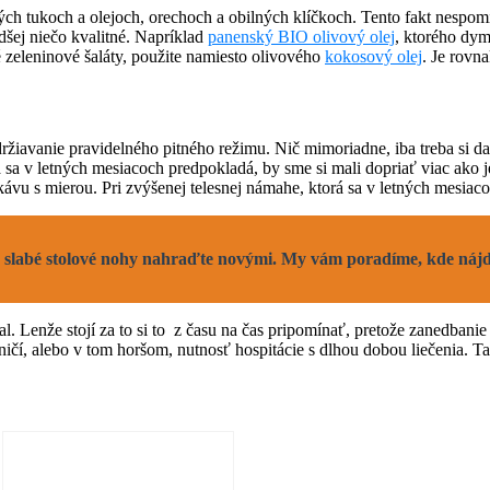
ných tukoch a olejoch, orechoch a obilných klíčkoch. Tento fakt nespo
adšej niečo kvalitné. Napríklad
panenský BIO olivový olej
, ktorého dy
zeleninové šaláty, použite namiesto olivového
kokosový olej
. Je rovn
iavanie pravidelného pitného režimu. Nič mimoriadne, iba treba si dať
orá sa v letných mesiacoch predpokladá, by sme si mali dopriať viac ak
vu s mierou. Pri zvýšenej telesnej námahe, ktorá sa v letných mesiac
 slabé stolové nohy nahraďte novými. My vám poradíme, kde nájdet
tal. Lenže stojí za to si to z času na čas pripomínať, pretože zanedb
čí, alebo v tom horšom, nutnosť hospitácie s dlhou dobou liečenia. Tak