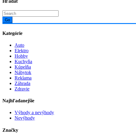
Hľadať
Go
Kategórie
Auto
Elektro
Hobby
Kuchyňa
Kúpelňa
Nábytok
Reklama
Záhrada
Zdravie
Najhľadanejšie
Výhody a nevýhody
Nevýhody
Značky