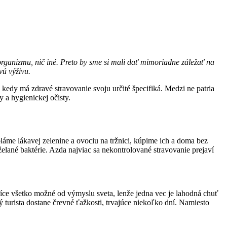
 organizmu, nič iné. Preto by sme si mali dať mimoriadne záležať na
vú výživu.
kedy má zdravé stravovanie svoju určité špecifiká. Medzi ne patria
 a hygienickej očisty.
áme lákavej zelenine a ovociu na tržnici, kúpime ich a doma bez
lané baktérie. Azda najviac sa nekontrolované stravovanie prejaví
íce všetko možné od výmyslu sveta, lenže jedna vec je lahodná chuť
 turista dostane črevné ťažkosti, trvajúce niekoľko dní. Namiesto