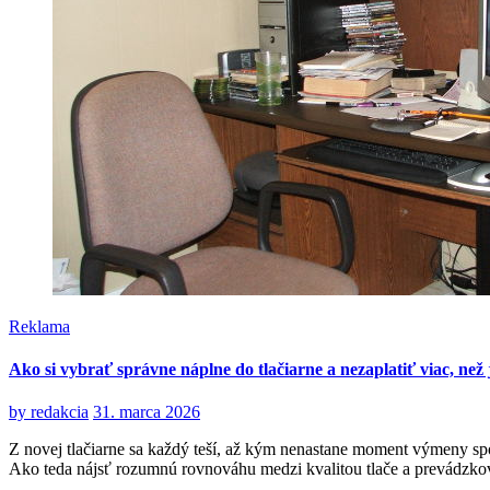
Reklama
Ako si vybrať správne náplne do tlačiarne a nezaplatiť viac, než
by
redakcia
31. marca 2026
Z novej tlačiarne sa každý teší, až kým nenastane moment výmeny spot
Ako teda nájsť rozumnú rovnováhu medzi kvalitou tlače a prevádzk