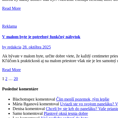
Read More
Reklama
V malom byte je potrebný funkčný nábytok
by
redakcia
28. októbra 2025
Ak bývate v malom byte, určite dobre viete, že každý centimeter priest
Kľúčom k praktickosti aj na malom priestore však nie je len samotný ná
Read More
Stránkovanie
1
2
…
20
príspevkov
Posledné komentáre
Blachotrapez
komentoval
Čím menší pozemok, tým lepšie
Mária Bganová
komentoval
Uviazli ste vo svojom paneláku? V
Denisa
komentoval
Chceli by ste krb do paneláku? Vaše prian
Samo
komentoval
Plastové okná tesnia dobre