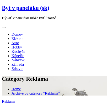
Skip
Byt v paneláku (sk)
to
content
Bývať v paneláku môže byť úžasné
Domov
Elektro
Auto
Hobby
Kuchyňa
Kúpelňa
Nábytok
Záhrada
Zdravie
Category Reklama
Home
Archive by category "Reklama"
Reklama