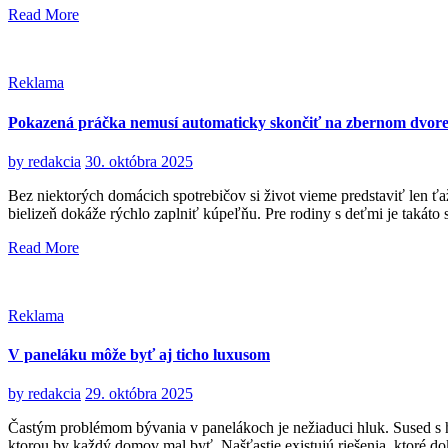
Read More
Reklama
Pokazená práčka nemusí automaticky skončiť na zbernom dvor
by
redakcia
30. októbra 2025
Bez niektorých domácich spotrebičov si život vieme predstaviť len ťaž
bielizeň dokáže rýchlo zaplniť kúpeľňu. Pre rodiny s deťmi je takáto 
Read More
Reklama
V paneláku môže byť aj ticho luxusom
by
redakcia
29. októbra 2025
Častým problémom bývania v panelákoch je nežiaduci hluk. Sused s h
ktorou by každý domov mal byť. Našťastie existujú riešenia, ktoré dok