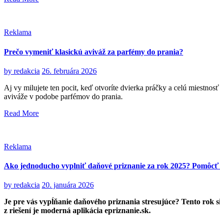
Reklama
Prečo vymeniť klasickú aviváž za parfémy do prania?
by
redakcia
26. februára 2026
Aj vy milujete ten pocit, keď otvoríte dvierka práčky a celú miestnosť
aviváže v podobe parfémov do prania.
Read More
Reklama
Ako jednoducho vyplniť daňové priznanie za rok 2025? Pomôcť 
by
redakcia
20. januára 2026
Je pre vás vypĺňanie daňového priznania stresujúce? Tento rok s
z riešení je moderná aplikácia epriznanie.sk.