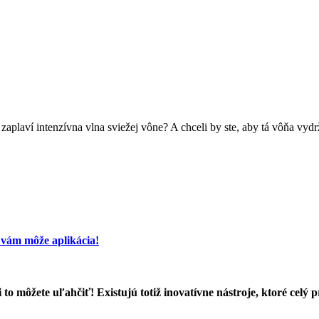
 zaplaví intenzívna vlna sviežej vône? A chceli by ste, aby tá vôňa vyd
vám môže aplikácia!
i to môžete uľahčiť! Existujú totiž inovatívne nástroje, ktoré ce