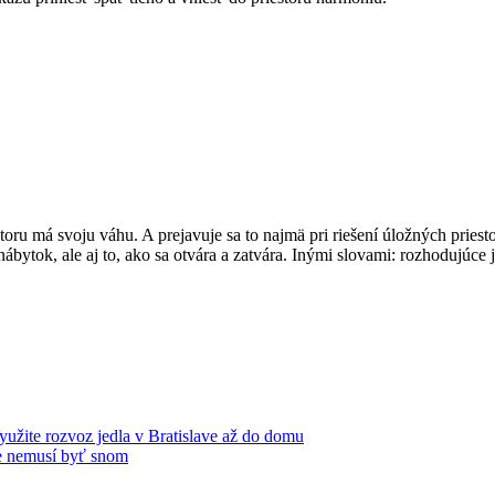
oru má svoju váhu. A prejavuje sa to najmä pri riešení úložných priesto
bytok, ale aj to, ako sa otvára a zatvára. Inými slovami: rozhodujúce j
yužite rozvoz jedla v Bratislave až do domu
ie nemusí byť snom