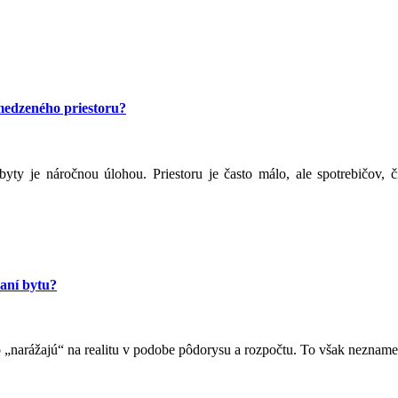
medzeného priestoru?
y je náročnou úlohou. Priestoru je často málo, ale spotrebičov, či
vaní bytu?
„narážajú“ na realitu v podobe pôdorysu a rozpočtu. To však neznamen