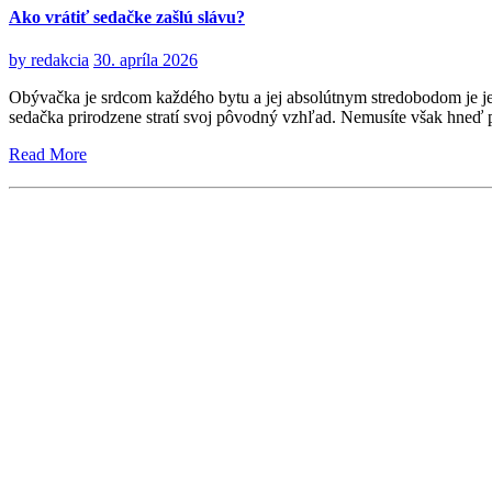
Ako vrátiť sedačke zašlú slávu?
by
redakcia
30. apríla 2026
Obývačka je srdcom každého bytu a jej absolútnym stredobodom je j
sedačka prirodzene stratí svoj pôvodný vzhľad. Nemusíte však hneď pá
Read More