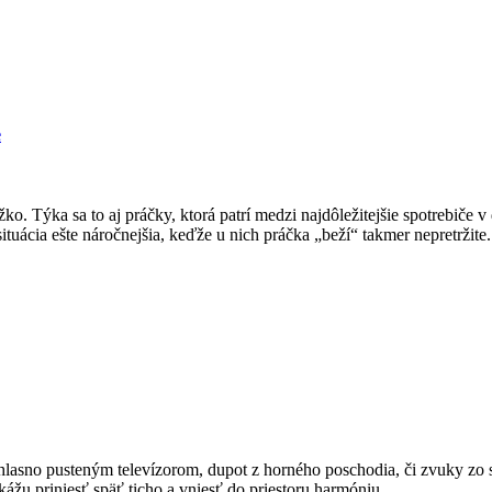
e
ko. Týka sa to aj práčky, ktorá patrí medzi najdôležitejšie spotrebiče v
situácia ešte náročnejšia, keďže u nich práčka „beží“ takmer nepretržit
lasno pusteným televízorom, dupot z horného poschodia, či zvuky zo sp
ážu priniesť späť ticho a vniesť do priestoru harmóniu.