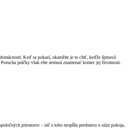
 domácnosti. Keď sa pokazí, okamžite je to cítiť, keďže špinavá
e. Porucha práčky však ešte nemusí znamenať koniec jej životnosti.
oločných priestorov – nič z toho nespĺňa predstavu o oáze pokoja,