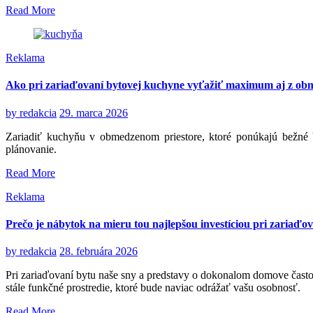
Read More
Reklama
Ako pri zariaďovaní bytovej kuchyne vyťažiť maximum aj z ob
by
redakcia
29. marca 2026
Zariadiť kuchyňu v obmedzenom priestore, ktoré ponúkajú bežné byt
plánovanie.
Read More
Reklama
Prečo je nábytok na mieru tou najlepšou investíciou pri zariaďo
by
redakcia
28. februára 2026
Pri zariaďovaní bytu naše sny a predstavy o dokonalom domove často 
stále funkčné prostredie, ktoré bude naviac odrážať vašu osobnosť.
Read More