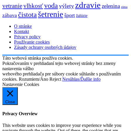
zdravie
voda
vetranie
vlhkosť
výlety
zelenina
zima
šetrenie
čistota
šport
zábava
žalúzie
O stránke
Kontakt
Privacy policy
Používanie cookies
Zásady ochrany osobných údajov
Táto webová stránka používa cookies.
Pokračovaním v prehliadaní tejto webovej stránky bez zmeny
nastavenia vášho
webového prehliadača pre súbory cookie súhlasíte s používaním
cookies.
Rozumiem/Áno
Reject
Nesúhlas/Ďalšie info
Nastavenie Cookies
Close
Privacy Overview
This website uses cookies to improve your experience while you
navigate through the website. Out of these, the cookies that are