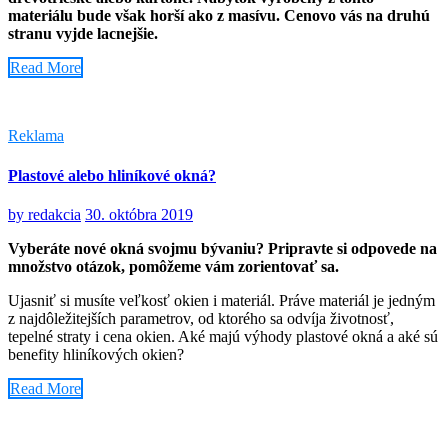
materiálu bude však horší ako z masívu. Cenovo vás na druhú
stranu vyjde lacnejšie.
Read More
Reklama
Plastové alebo hliníkové okná?
by
redakcia
30. októbra 2019
Vyberáte nové okná svojmu bývaniu? Pripravte si odpovede na
množstvo otázok, pomôžeme vám zorientovať sa.
Ujasniť si musíte veľkosť okien i materiál. Práve materiál je jedným
z najdôležitejších parametrov, od ktorého sa odvíja životnosť,
tepelné straty i cena okien. Aké majú výhody plastové okná a aké sú
benefity hliníkových okien?
Read More