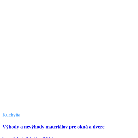
Kuchyňa
Výhody a nevýhody materiálov pre okná a dvere