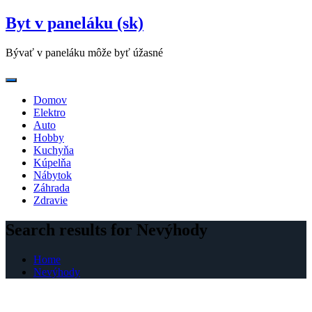
Skip
Byt v paneláku (sk)
to
content
Bývať v paneláku môže byť úžasné
Domov
Elektro
Auto
Hobby
Kuchyňa
Kúpelňa
Nábytok
Záhrada
Zdravie
Search results for Nevýhody
Home
Nevýhody