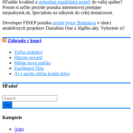
Hľadáte kvalitnú a
pohodlnú manželskú posteľ
do vašej spálne?
Potom si určite prezrite ponuku internetovej predajne
mojnabytok.sk, špecialistu na nábytok do celej domácnosti.
Developer FINEP ponúka
predaj bytov Bratislava
v rámci
atraktívnych projektov Danubius One a Jégého alej. Vyberiete si?
Záhrada v kopci
Toľko kohútov
Hlavne nevariť
Máme novú práčku
Zaujímavé čísla
Aj v suchu občas kosím trávu
Hľadať
Go
Kategórie
Auto