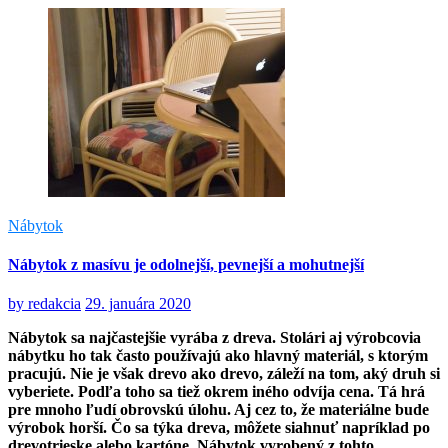
Nábytok
Nábytok z masívu je odolnejší, pevnejší a mohutnejší
by
redakcia
29. januára 2020
Nábytok sa najčastejšie vyrába z dreva. Stolári aj výrobcovia
nábytku ho tak často používajú ako hlavný materiál, s ktorým
pracujú. Nie je však drevo ako drevo, záleží na tom, aký druh si
vyberiete. Podľa toho sa tiež okrem iného odvíja cena. Tá hrá
pre mnoho ľudí obrovskú úlohu. Aj cez to, že materiálne bude
výrobok horší. Čo sa týka dreva, môžete siahnuť napríklad po
drevotrieske alebo kartóne. Nábytok vyrobený z tohto