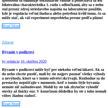
spôsobom sa eliminuje sekundárne vinutie a ponecháva sa len
bilaterálna charakteristika 1. rádu s odbočkami, aby sa z neho
stal presný zdroj striedavého napätia na laboratórne použitie,
kde je regulácia veľmi žiaduca alebo potrebná kvôli tomu, čo sa
môže stať, ak váš experiment neprebieha presne podľa plánu!
Read More
Zdravie
Bývanie v podkroví
by
redakcia
16. októbra 2020
Bývanie v podkroví môže byť pre niekoho veľmi lákavé. Ak sa
do neho chcete pustiť, mali by ste najprv poznať všetky výhody
a nevýhody, ktoré sa v tomto odvetví skrývajú. Rozhodne sa do
prestavby nepúšťajte v momente, keď o tomto štýle bývania
nemáte nič naštudované. Mohli by ste tak zbytočne vyhodiť
stovky až tisícky eur. V konečnom dôsledku by ste z toho nemali
vôbec žiadnu radosť.
Read More