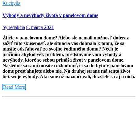
Kuchyňa
Výhody a nevýhody života v panelovom dome
by
redakcia
8. marca 2021
Žijete v panelovom dome? Alebo ste nemali možnosť doteraz
zažiť túto skúsenosť, ale situácia vás dohnala k tomu, že sa
musíte odsťahovať zo svojho rodinného domu? Nech je
príčinou akýkoľvek problém, predstavíme vám výhody a
nevýhody, ktoré so sebou prináša život v panelovom dome.
Následne sa sami musíte rozhodnúť, či sa do bytu v panelovom
dome presťahujete alebo nie. Na druhej strane má tento život
tiež svoje výhody. Ako sme už naznačovali, dozviete sa aj o nich.
Read More