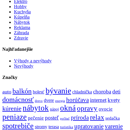
Elektro
Hobby
Kuchyňa
Kúpelňa
Nábytok
Reklama
Záhrada
Zdravie
Najhľadanejšie
Výhody a nevýhody
Nevýhody
Značky
bývanie
balkón
choroba
deti
auto
bolesť
chladnička
domácnosť
horúčava
internet
kvety
dvere
drevo
energia
nábytok
okná
opravy
kúrenie
ovocie
nápoj
peniaze
relax
príroda
posteľ
pečenie
sedačka
počítač
spotrebiče
upratovanie
varenie
stromy
terasa
turistika