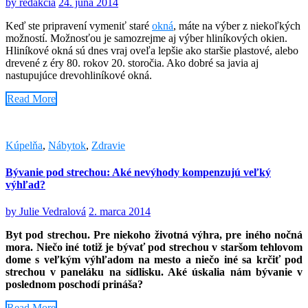
by
redakcia
24. júna 2014
Keď ste pripravení vymeniť staré
okná
, máte na výber z niekoľkých
možností. Možnosťou je samozrejme aj výber hliníkových okien.
Hliníkové okná sú dnes vraj oveľa lepšie ako staršie plastové, alebo
drevené z éry 80. rokov 20. storočia. Ako dobré sa javia aj
nastupujúce drevohliníkové okná.
Read More
Kúpelňa
,
Nábytok
,
Zdravie
Bývanie pod strechou: Aké nevýhody kompenzujú veľký
výhľad?
by
Julie Vedralová
2. marca 2014
Byt pod strechou. Pre niekoho životná výhra, pre iného nočná
mora. Niečo iné totiž je bývať pod strechou v staršom tehlovom
dome s veľkým výhľadom na mesto a niečo iné sa krčiť pod
strechou v paneláku na sídlisku. Aké úskalia nám bývanie v
poslednom poschodí prináša?
Read More