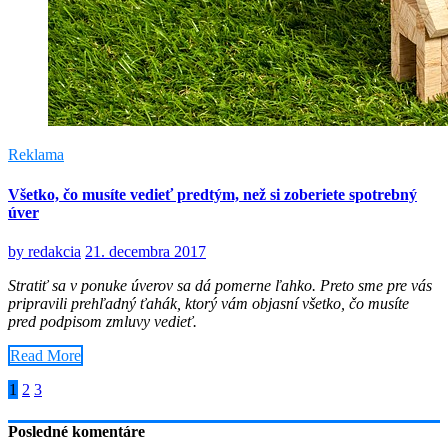
Reklama
Všetko, čo musíte vedieť predtým, než si zoberiete spotrebný
úver
by
redakcia
21. decembra 2017
Stratiť sa v ponuke úverov sa dá pomerne ľahko. Preto sme pre vás
pripravili prehľadný ťahák, ktorý vám objasní všetko, čo musíte
pred podpisom zmluvy vedieť.
Read More
Stránkovanie
1
2
3
príspevkov
Posledné komentáre