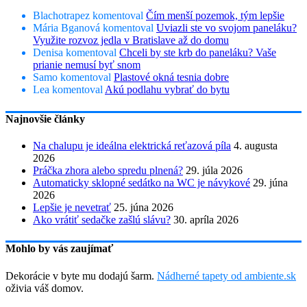
Blachotrapez
komentoval
Čím menší pozemok, tým lepšie
Mária Bganová
komentoval
Uviazli ste vo svojom paneláku?
Využite rozvoz jedla v Bratislave až do domu
Denisa
komentoval
Chceli by ste krb do paneláku? Vaše
prianie nemusí byť snom
Samo
komentoval
Plastové okná tesnia dobre
Lea
komentoval
Akú podlahu vybrať do bytu
Najnovšie články
Na chalupu je ideálna elektrická reťazová píla
4. augusta
2026
Práčka zhora alebo spredu plnená?
29. júla 2026
Automaticky sklopné sedátko na WC je návykové
29. júna
2026
Lepšie je nevetrať
25. júna 2026
Ako vrátiť sedačke zašlú slávu?
30. apríla 2026
Mohlo by vás zaujímať
Dekorácie v byte mu dodajú šarm.
Nádherné tapety od ambiente.sk
oživia váš domov.