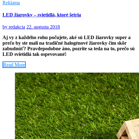
Reklama
LED žiarovky – svietidlá, ktoré šetria
by
redakcia
22. augusta 2018
Aj vy z každého rohu počujete, aké sú LED žiarovky super a
prečo by ste mali na tradičné halogénové žiarovky čím skôr
zabudnúť? Pravdepodobne áno, pozrite sa teda na to, prečo sú
LED svietidlá tak ospevované!
Read More