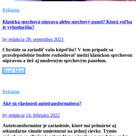
Reklama
Klasická sprchová súprava alebo sprchový panel? Ktorá voľba
je výhodnejšia?
by
redakcia
28. septembra 2023
Chystáte sa zariadiť vašu kúpeľňu? V tom prípade sa
pravdepodobne budete rozhodovať medzi klasickou sprchovou
súpravou a tiež aj moderným sprchovým panelom.
Read More
Reklama
Aké sú vlastnosti autotransformátora?
by
redakcia
14. februára 2022
Autotransformátor je zariadenie, ktoré má primárne aj
sekundárne vinutie umiestnené na jednej cievke. Týmto