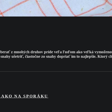
yberať z mnohých druhov príde veľa ľuďom ako veľká vymoženosť
ahy ušetriť, čiastočne zo snahy dopriať im to najlepšie. Ktorý chl
, AKO NA SPORÁKU