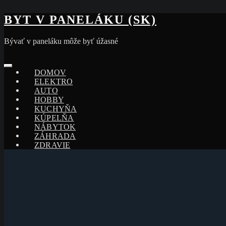
Skip
BYT V PANELÁKU (SK)
to
content
Bývať v paneláku môže byť úžasné
DOMOV
ELEKTRO
AUTO
HOBBY
KUCHYŇA
KÚPELŇA
NÁBYTOK
ZÁHRADA
ZDRAVIE