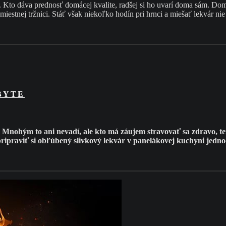
Kto dáva prednosť domácej kvalite, radšej si ho uvarí doma sám. Domá
miestnej tržnici. Stáť však niekoľko hodín pri hrnci a miešať lekvár ni
BYTE
Mnohým to ani nevadí, ale kto má záujem stravovať sa zdravo, ten
e pripraviť si obľúbený slivkový lekvár v panelákovej kuchyni jedn