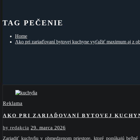
TAG PEČENIE
Home
Ako pri zariaďovaní bytovej kuchyne vyťažiť maximum aj z o
Reklama
AKO PRI ZARIAĎOVANÍ BYTOVEJ KUCHY
by
redakcia
29. marca 2026
Zariadiť kuchyňu v obmedzenom priestore, ktoré ponúkajú bežné byt