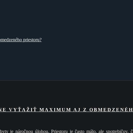
bmedzeného priestoru?
NE VYŤAŽIŤ MAXIMUM AJ Z OBMEDZENÉH
y je náročnou úlohou. Priestoru je často málo, ale spotrebičov, či