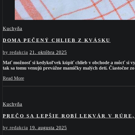
Kuchyňa
DOMA PEČENÝ CHLIEB Z KVÁSKU
by
redakcia
21. októbra 2025
Mať možnosť si kedykoľvek kúpiť chlieb v obchode a môcť si v
tak sa tomu venujú prevážne mamičky malých detí. Čiastočne zo sn
Read More
Kuchyňa
PREČO SA LEPŠIE ROBÍ LEKVÁR V RÚRE
by
redakcia
19. augusta 2025