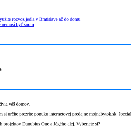
yužite rozvoz jedla v Bratislave až do domu
ie nemusí byť snom
26
ivia váš domov.
 si určite prezrite ponuku internetovej predajne mojnabytok.sk, špecia
h projektov Danubius One a Jégého alej. Vyberiete si?