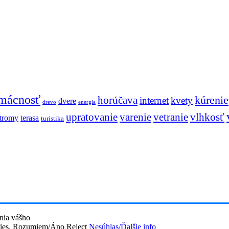
mácnosť
kúrenie
horúčava
internet
kvety
dvere
drevo
energia
upratovanie
vetranie
vlhkosť
varenie
stromy
terasa
turistika
nia vášho
ies.
Rozumiem/Áno
Reject
Nesúhlas/Ďalšie info