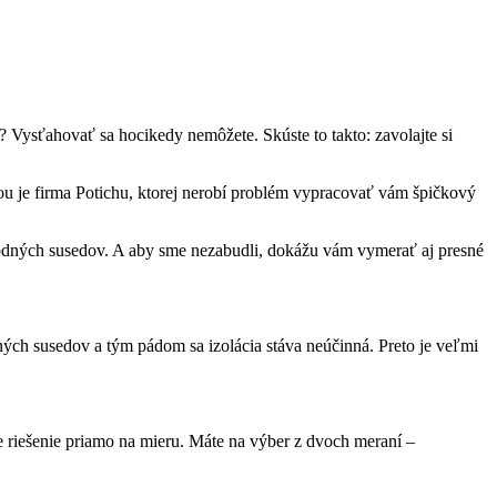
 Vysťahovať sa hocikedy nemôžete. Skúste to takto: zavolajte si
ou je firma Potichu, ktorej nerobí problém vypracovať vám špičkový
podných susedov. A aby sme nezabudli, dokážu vám vymerať aj presné
ných susedov a tým pádom sa izolácia stáva neúčinná. Preto je veľmi
 riešenie priamo na mieru. Máte na výber z dvoch meraní –