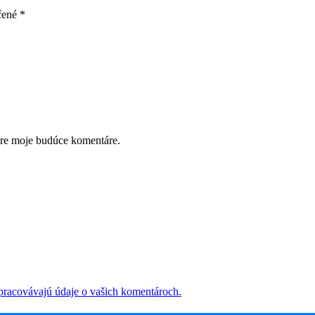
čené
*
pre moje budúce komentáre.
 spracovávajú údaje o vašich komentároch.