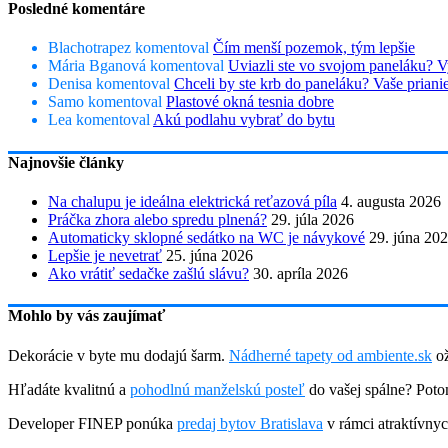
Posledné komentáre
Blachotrapez
komentoval
Čím menší pozemok, tým lepšie
Mária Bganová
komentoval
Uviazli ste vo svojom paneláku? V
Denisa
komentoval
Chceli by ste krb do paneláku? Vaše prian
Samo
komentoval
Plastové okná tesnia dobre
Lea
komentoval
Akú podlahu vybrať do bytu
Najnovšie články
Na chalupu je ideálna elektrická reťazová píla
4. augusta 2026
Práčka zhora alebo spredu plnená?
29. júla 2026
Automaticky sklopné sedátko na WC je návykové
29. júna 20
Lepšie je nevetrať
25. júna 2026
Ako vrátiť sedačke zašlú slávu?
30. apríla 2026
Mohlo by vás zaujímať
Dekorácie v byte mu dodajú šarm.
Nádherné tapety od ambiente.sk
ož
Hľadáte kvalitnú a
pohodlnú manželskú posteľ
do vašej spálne? Potom
Developer FINEP ponúka
predaj bytov Bratislava
v rámci atraktívnyc