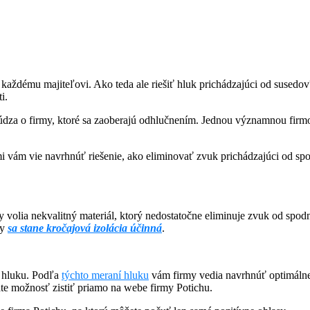
každému majiteľovi. Ako teda ale riešiť hluk prichádzajúci od susedov?
i.
 núdza o firmy, ktoré sa zaoberajú odhlučnením. Jednou významnou firm
i vám vie navrhnúť riešenie, ako eliminovať zvuk prichádzajúci od s
y volia nekvalitný materiál, ktorý nedostatočne eliminuje zvuk od spod
dy
sa stane kročajová izolácia účinná
.
av hluku. Podľa
týchto meraní hluku
vám firmy vedia navrhnúť optimálne
te možnosť zistiť priamo na webe firmy Potichu.