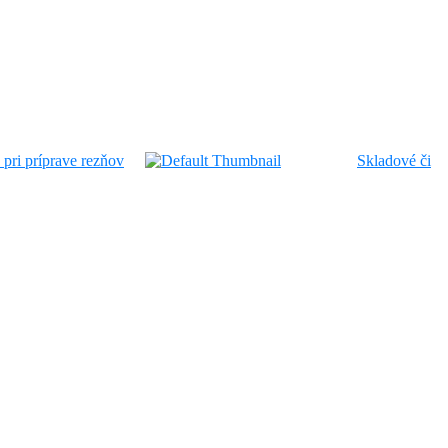
pri príprave rezňov
Skladové či