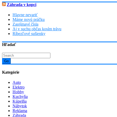
Záhrada v kopci
Hlavne nevariť
Máme novú práčku
Zaujímavé čísla
Aj v suchu občas kosím trávu
Ríbezľové sušienky
Hľadať
Go
Kategórie
Auto
Elektro
Hobby
Kuchyňa
Kúpelňa
Nábytok
Reklama
Záhrada