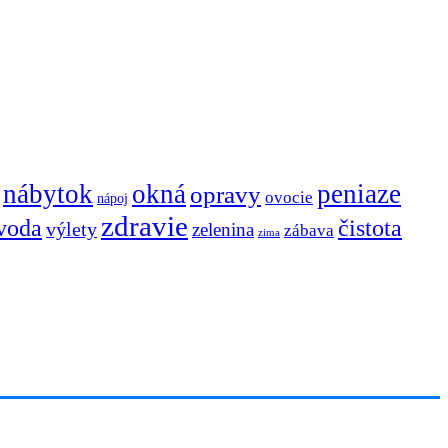
nábytok
okná
peniaze
opravy
ovocie
nápoj
zdravie
voda
čistota
výlety
zelenina
zábava
zima