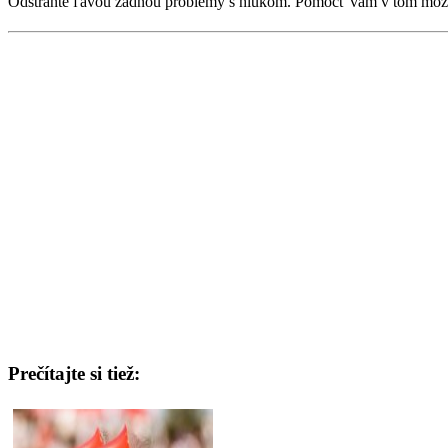
Odstráňte ľavou zadnou problémy s hlukom. Pomôcť vám v tom môže f
Prečítajte si tiež: