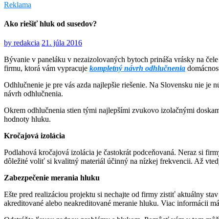
Reklama
Ako riešiť hluk od susedov?
by
redakcia
21. júla 2016
Bývanie v paneláku v nezaizolovaných bytoch prináša vrásky na čele 
firmu, ktorá vám vypracuje
kompletný návrh odhlučnenia
domácnost
Odhlučnenie je pre vás azda najlepšie riešenie. Na Slovensku nie je
návrh odhlučnenia.
Okrem odhlučnenia stien tými najlepšími zvukovo izolačnými doskam
hodnoty hluku.
Kročajová izolácia
Podlahová kročajová izolácia je častokrát podceňovaná. Neraz si firm
dôležité voliť si kvalitný materiál účinný na nízkej frekvencii. Až vte
Zabezpečenie merania hluku
Ešte pred realizáciou projektu si nechajte od firmy zistiť aktuálny st
akreditované alebo neakreditované meranie hluku. Viac informácii má