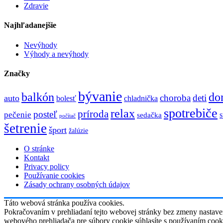
Zdravie
Najhľadanejšie
Nevýhody
Výhody a nevýhody
Značky
bývanie
do
balkón
choroba
deti
auto
bolesť
chladnička
spotrebiče
relax
príroda
posteľ
pečenie
sedačka
počítač
šetrenie
šport
žalúzie
O stránke
Kontakt
Privacy policy
Používanie cookies
Zásady ochrany osobných údajov
Táto webová stránka používa cookies.
Pokračovaním v prehliadaní tejto webovej stránky bez zmeny nastave
webového prehliadača pre súbory cookie súhlasíte s používaním cook