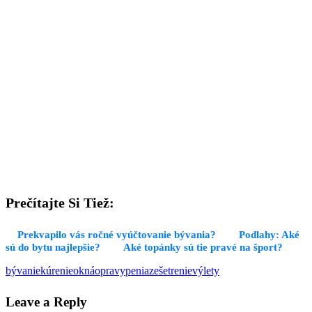
Prečítajte Si Tiež:
Prekvapilo vás ročné vyúčtovanie bývania?
Podlahy: Aké
sú do bytu najlepšie?
Aké topánky sú tie pravé na šport?
bývanie
kúrenie
okná
opravy
peniaze
šetrenie
výlety
Leave a Reply