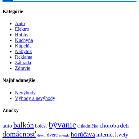
Kategórie
Auto
Elektro
Hobby
Kuchyňa
Kúpelňa
Nábytok
Reklama
Záhrada
Zdravie
Najhľadanejšie
Nevýhody
Výhody a nevýhody
Značky
bývanie
balkón
choroba
deti
auto
bolesť
chladnička
domácnosť
horúčava
internet
kvety
dvere
drevo
energia