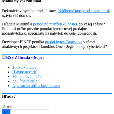
Mohlo by vás zaujímať
Dekorácie v byte mu dodajú šarm.
Nádherné tapety od ambiente.sk
oživia váš domov.
Hľadáte kvalitnú a
pohodlnú manželskú posteľ
do vašej spálne?
Potom si určite prezrite ponuku internetovej predajne
mojnabytok.sk, špecialistu na nábytok do celej domácnosti.
Developer FINEP ponúka
predaj bytov Bratislava
v rámci
atraktívnych projektov Danubius One a Jégého alej. Vyberiete si?
Záhrada v kopci
Toľko kohútov
Hlavne nevariť
Máme novú práčku
Zaujímavé čísla
Aj v suchu občas kosím trávu
Hľadať
Go