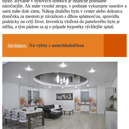
nízke. Bývanie v bytových domoch je finančne podstatne
náročnejšie. Ak máte vysoké stropy, v podstate vykurujete susedov a
sami máte dole zimu. Nákup drahého bytu v centre alebo dokonca
domčeku za mestom je záväzkom s dlhou splatnosťou, spravidla
prakticky na celý život. Investícia vložená do panelového bytu je
nižšia, a tým pádom sa aj v prípade hypotéky rýchlejšie splatí.
Súvisiace:
Na výlety s autochladničkou