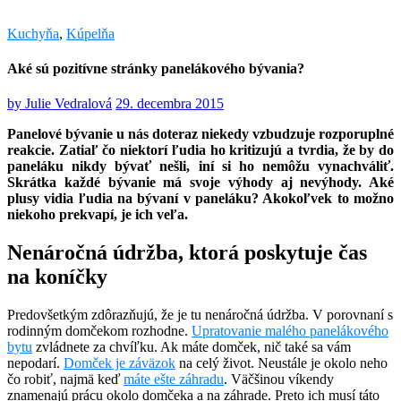
Kuchyňa
,
Kúpelňa
Aké sú pozitívne stránky panelákového bývania?
by
Julie Vedralová
29. decembra 2015
Panelové bývanie u nás doteraz niekedy vzbudzuje rozporuplné
reakcie. Zatiaľ čo niektorí ľudia ho kritizujú a tvrdia, že by do
paneláku nikdy bývať nešli, iní si ho nemôžu vynachváliť.
Skrátka každé bývanie má svoje výhody aj nevýhody. Aké
plusy vidia ľudia na bývaní v paneláku? Akokoľvek to možno
niekoho prekvapí, je ich veľa.
Nenáročná údržba, ktorá poskytuje čas
na koníčky
Predovšetkým zdôrazňujú, že je tu nenáročná údržba. V porovnaní s
rodinným domčekom rozhodne.
Upratovanie malého panelákového
bytu
zvládnete za chvíľku. Ak máte domček, nič také sa vám
nepodarí.
Domček je záväzok
na celý život. Neustále je okolo neho
čo robiť, najmä keď
máte ešte záhradu
. Väčšinou víkendy
znamenajú prácu okolo domčeka a na záhrade. Preto ich musí táto