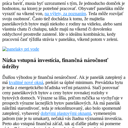
práca baviť, musia byť uzrozumení s tým, že jednoducho domček je
hodnotou, na ktorej je potrebné pracovať. Obyvateľ paneláku môže
vyraziť na víkend von,
na výlety, za poznaním
. Teda môže rozvíjať
svoju osobnosť. Často tiež dochádza k tomu, že majitelia
panelákových bytov majú niekoho z rodiny na vidieku, alebo sami
vlastnia chatu či chalupu, takže majú na víkend či dovolenku
oddychové prostredie zaistené. Ide o ideálnu kombináciu, kedy
pracovnú časť týždňa strávia v paneláku, víkend potom v zeleni.
Nízka vstupná investícia, finančná náročnosť
údržby
Ďalšou výhodou je finančná nenáročnosť. Ak je panelák zateplený a
má
kvalitné nové okná
, prekúri sa úplné minimum. Prevádzka bytu
je teda z energetického hľadiska veľmi priaznivá. Stačí porovnať
ceny panelákových bytov a ceny bytov rovnakej rozlohy v
bytových domoch. Výrazne sa líšia, pričom ručička sa vychyľuje v
prospech výrazne lacnejších bytov panelákových. Ak má panelák
náležitú starostlivosť, teda je rekonštruovaný, ako bolo spomenuté
zateplený, vybavený
dobrými plastovými oknami
, vymeneným
jadrom (nie je tu umakart), nečaká vás žiadna významná investícia.
Preto ako vstupná finančná záťaž, tak aj ďalšie platby sú pomerne