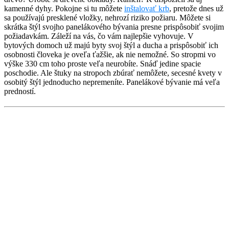
kamenné dyhy. Pokojne si tu môžete
inštalovať krb
, pretože dnes už
sa používajú presklené vložky, nehrozí riziko požiaru. Môžete si
skrátka štýl svojho panelákového bývania presne prispôsobiť svojim
požiadavkám. Záleží na vás, čo vám najlepšie vyhovuje. V
bytových domoch už majú byty svoj štýl a ducha a prispôsobiť ich
osobnosti človeka je oveľa ťažšie, ak nie nemožné. So stropmi vo
výške 330 cm toho proste veľa neurobíte. Snáď jedine spacie
poschodie. Ale štuky na stropoch zbúrať nemôžete, secesné kvety v
osobitý štýl jednoducho nepremeníte. Panelákové bývanie má veľa
predností.