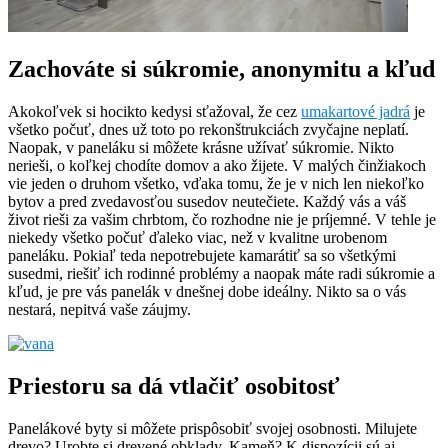
Zachováte si súkromie, anonymitu a kľud
Akokoľvek si hocikto kedysi sťažoval, že cez
umakartové jadrá
je
všetko počuť, dnes už toto po rekonštrukciách zvyčajne neplatí.
Naopak, v paneláku si môžete krásne užívať súkromie. Nikto
nerieši, o koľkej chodíte domov a ako žijete. V malých činžiakoch
vie jeden o druhom všetko, vďaka tomu, že je v nich len niekoľko
bytov a pred zvedavosťou susedov neutečiete. Každý vás a váš
život rieši za vašim chrbtom, čo rozhodne nie je príjemné. V tehle je
niekedy všetko počuť ďaleko viac, než v kvalitne urobenom
paneláku. Pokiaľ teda nepotrebujete kamarátiť sa so všetkými
susedmi, riešiť ich rodinné problémy a naopak máte radi súkromie a
kľud, je pre vás panelák v dnešnej dobe ideálny. Nikto sa o vás
nestará, nepitvá vaše záujmy.
Priestoru sa dá vtlačiť osobitosť
Panelákové byty si môžete prispôsobiť svojej osobnosti. Milujete
drevo? Urobte si drevené obklady. Kameň? K dispozícii sú aj