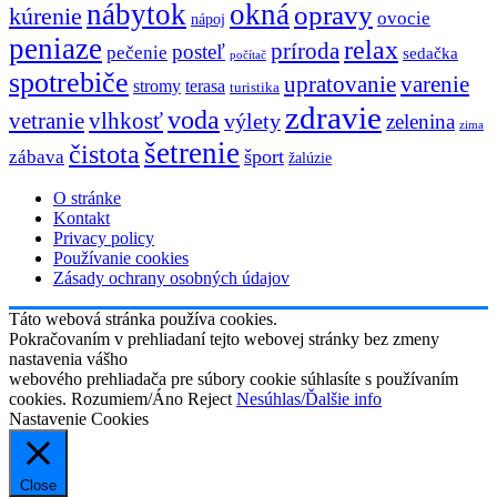
nábytok
okná
opravy
kúrenie
ovocie
nápoj
peniaze
relax
príroda
posteľ
pečenie
sedačka
počítač
spotrebiče
upratovanie
varenie
stromy
terasa
turistika
zdravie
voda
vetranie
vlhkosť
výlety
zelenina
zima
šetrenie
čistota
šport
zábava
žalúzie
O stránke
Kontakt
Privacy policy
Používanie cookies
Zásady ochrany osobných údajov
Táto webová stránka používa cookies.
Pokračovaním v prehliadaní tejto webovej stránky bez zmeny
nastavenia vášho
webového prehliadača pre súbory cookie súhlasíte s používaním
cookies.
Rozumiem/Áno
Reject
Nesúhlas/Ďalšie info
Nastavenie Cookies
Close