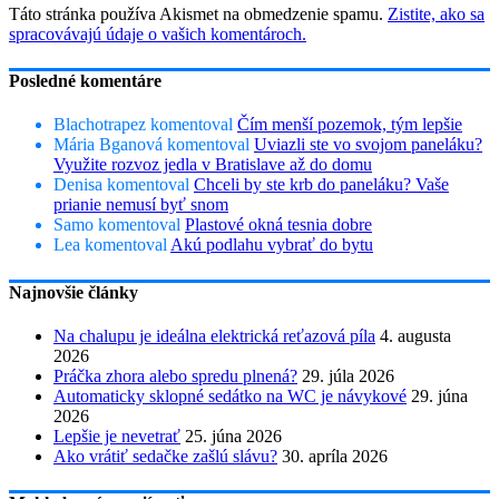
Táto stránka používa Akismet na obmedzenie spamu.
Zistite, ako sa
spracovávajú údaje o vašich komentároch.
Posledné komentáre
Blachotrapez
komentoval
Čím menší pozemok, tým lepšie
Mária Bganová
komentoval
Uviazli ste vo svojom paneláku?
Využite rozvoz jedla v Bratislave až do domu
Denisa
komentoval
Chceli by ste krb do paneláku? Vaše
prianie nemusí byť snom
Samo
komentoval
Plastové okná tesnia dobre
Lea
komentoval
Akú podlahu vybrať do bytu
Najnovšie články
Na chalupu je ideálna elektrická reťazová píla
4. augusta
2026
Práčka zhora alebo spredu plnená?
29. júla 2026
Automaticky sklopné sedátko na WC je návykové
29. júna
2026
Lepšie je nevetrať
25. júna 2026
Ako vrátiť sedačke zašlú slávu?
30. apríla 2026