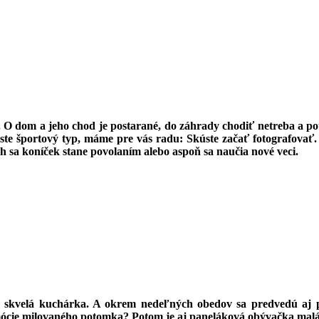
O dom a jeho chod je postarané, do záhrady chodiť netreba a potr
e ste športový typ, máme pre vás radu: Skúste začať fotografovať.
 sa koníček stane povolaním alebo aspoň sa naučia nové veci.
e skvelá kuchárka. A okrem nedeľných obedov sa predvedú aj pri
omócie milovaného potomka? Potom je aj paneláková obývačka mal