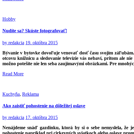
Hobby
Nudíte sa? Skúste fotografovať!
by
redakcia
19. októbra 2015
Bývanie v bytovke dovoľuje venovať dosť času svojím záľubám. 
otcovu knižnicu a sledovanie televízie vás nebaví, pritom ale ni
možno potešíte nie len seba zaujímavými obrázkami. Pre mnohých
Read More
Kuchyňa
,
Reklama
Ako zaistiť pohostenie na dôležitej oslave
by
redakcia
17. októbra 2015
Nenájdeme snáď gazdinku, ktorá by si o sebe nemyslela, že j
pohostenie napríklad pri cirkevných sviatkoch alebo oslave pr