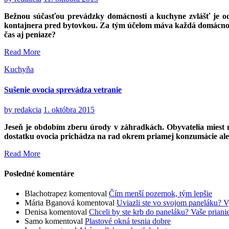
Bežnou súčasťou prevádzky domácnosti a kuchyne zvlášť je 
kontajnera pred bytovkou. Za tým účelom máva každá domácnosť m
čas aj peniaze?
Read More
Kuchyňa
Sušenie ovocia sprevádza vetranie
by
redakcia
1. októbra 2015
Jeseň je obdobím zberu úrody v záhradkách. Obyvatelia miest m
dostatku ovocia prichádza na rad okrem priamej konzumácie aleb
Read More
Posledné komentáre
Blachotrapez
komentoval
Čím menší pozemok, tým lepšie
Mária Bganová
komentoval
Uviazli ste vo svojom paneláku? V
Denisa
komentoval
Chceli by ste krb do paneláku? Vaše prian
Samo
komentoval
Plastové okná tesnia dobre