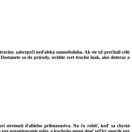
aviny zabezpečí neďaleká samoobsluha. Ak ste už prečítali celú
 Dostanete sa do prírody, uvidíte svet trochu inak, ako doteraz a
 stretnutí ďalšieho príbuzenstva. No čo robiť, keď sa chystá
á pre organizovanie osláv a kuchyňa nemá dosť veľký sporák pre