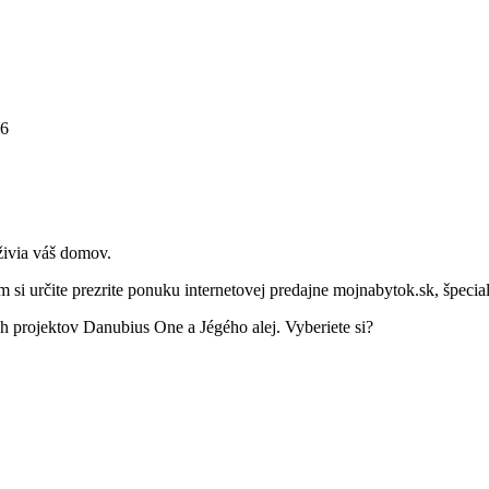
26
ivia váš domov.
 si určite prezrite ponuku internetovej predajne mojnabytok.sk, špecia
h projektov Danubius One a Jégého alej. Vyberiete si?