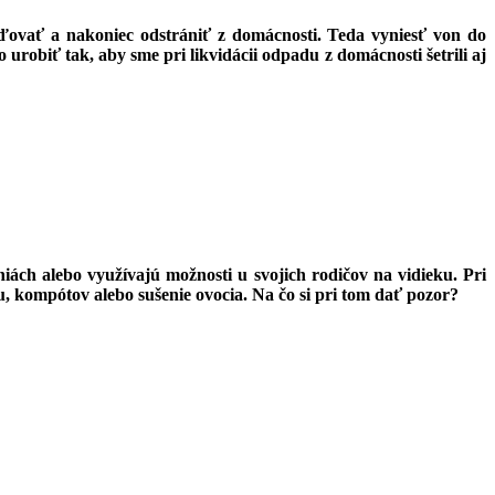
vať a nakoniec odstrániť z domácnosti. Teda vyniesť von do
obiť tak, aby sme pri likvidácii odpadu z domácnosti šetrili aj
ách alebo využívajú možnosti u svojich rodičov na vidieku. Pri
, kompótov alebo sušenie ovocia. Na čo si pri tom dať pozor?