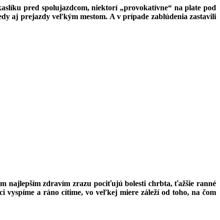
slíku pred spolujazdcom, niektorí „provokatívne“ na plate pod
dy aj prejazdy veľkým mestom. A v prípade zablúdenia zastavili
kom najlepším zdravím zrazu pociťujú bolesti chrbta, ťažšie ranné
i vyspíme a ráno cítime, vo veľkej miere záleží od toho, na čom