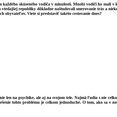
každého skúseného vodiča v minulosti. Mnohí vodiči ho mali v ka
tedajšej republiky dôkladne naštudovali smerovanie trás a nieke
ich obyvateľov. Viete si predstaviť takéto cestovanie dnes?
nie len na psychike, ale aj na svojom tele. Najmä ľudia s nie cel
iešenie tohto problému je celkom jednoduché. O tom, ako sa v noc