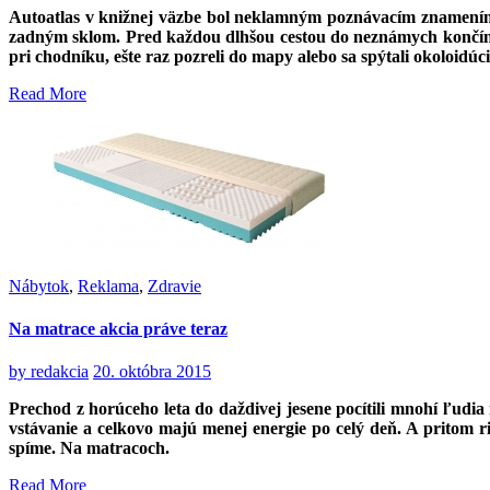
Autoatlas v knižnej väzbe bol neklamným poznávacím znamením 
zadným sklom. Pred každou dlhšou cestou do neznámych končín v
pri chodníku, ešte raz pozreli do mapy alebo sa spýtali okoloidúc
Read More
Nábytok
,
Reklama
,
Zdravie
Na matrace akcia práve teraz
by
redakcia
20. októbra 2015
Prechod z horúceho leta do daždivej jesene pocítili mnohí ľudia 
vstávanie a celkovo majú menej energie po celý deň. A pritom r
spíme. Na matracoch.
Read More