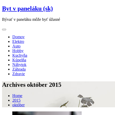
Skip
Byt v paneláku (sk)
to
content
Bývať v paneláku môže byť úžasné
Domov
Elektro
Auto
Hobby
Kuchyňa
Kúpelňa
Nábytok
Záhrada
Zdravie
Archives október 2015
Home
2015
október