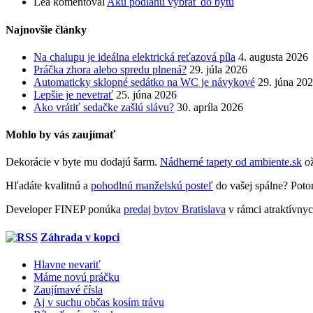
Lea
komentoval
Akú podlahu vybrať do bytu
Najnovšie články
Na chalupu je ideálna elektrická reťazová píla
4. augusta 2026
Práčka zhora alebo spredu plnená?
29. júla 2026
Automaticky sklopné sedátko na WC je návykové
29. júna 20
Lepšie je nevetrať
25. júna 2026
Ako vrátiť sedačke zašlú slávu?
30. apríla 2026
Mohlo by vás zaujímať
Dekorácie v byte mu dodajú šarm.
Nádherné tapety od ambiente.sk
ož
Hľadáte kvalitnú a
pohodlnú manželskú posteľ
do vašej spálne? Potom
Developer FINEP ponúka
predaj bytov Bratislava
v rámci atraktívnyc
Záhrada v kopci
Hlavne nevariť
Máme novú práčku
Zaujímavé čísla
Aj v suchu občas kosím trávu