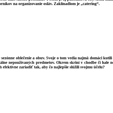
orníkov na organizovanie osláv. Zaklínadlom je „catering“.
re sezónne oblečenie a obuv. Svoje o tom vedia najmä domáci kuti
álne nepoužívaných predmetov. Okrem skriní v chodbe či hale nez
efektívne zariadiť tak, aby čo najlepšie slúžili svojmu účelu?