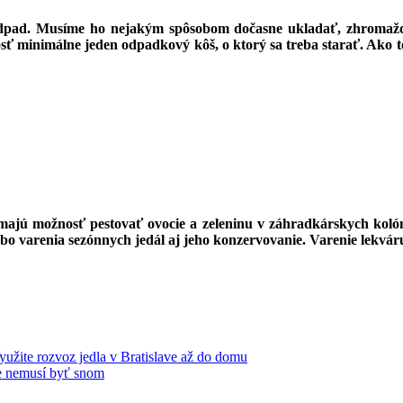
odpad. Musíme ho nejakým spôsobom dočasne ukladať, zhromažďo
inimálne jeden odpadkový kôš, o ktorý sa treba starať. Ako to ur
ajú možnosť pestovať ovocie a zeleninu v záhradkárskych kolóni
o varenia sezónnych jedál aj jeho konzervovanie. Varenie lekváru
yužite rozvoz jedla v Bratislave až do domu
ie nemusí byť snom