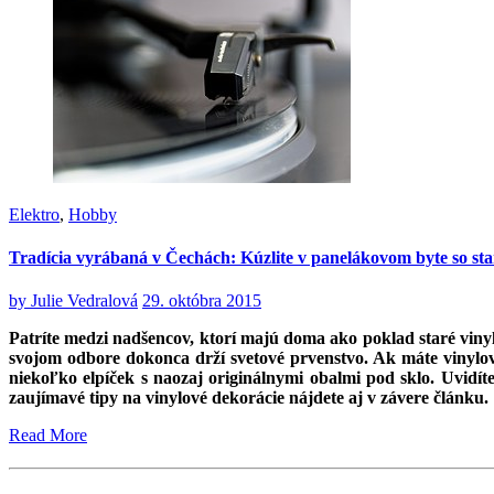
Elektro
,
Hobby
Tradícia vyrábaná v Čechách: Kúzlite v panelákovom byte so st
by
Julie Vedralová
29. októbra 2015
Patríte medzi nadšencov, ktorí majú doma ako poklad staré viny
svojom odbore dokonca drží svetové prvenstvo. Ak máte vinylovýc
niekoľko elpíček s naozaj originálnymi obalmi pod sklo. Uvidít
zaujímavé tipy na vinylové dekorácie nájdete aj v závere článku.
Read More