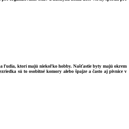
li a ľudia, ktorí majú niekoľko hobby. Našťastie byty majú okrem
riedka sú to osobitné komory alebo špajze a často aj pivnice v