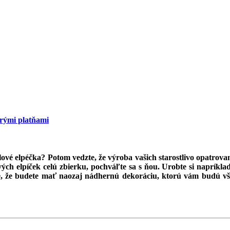
arými platňami
lové elpéčka? Potom vedzte, že výroba vašich starostlivo opatrov
h elpíček celú zbierku, pochváľte sa s ňou. Urobte si napríklad 
e, že budete mať naozaj nádhernú dekoráciu, ktorú vám budú všet