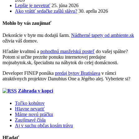
Lepšie je nevetrať
25. júna 2026
Ako vrátiť sedačke zašlú slávu?
30. apríla 2026
Mohlo by vás zaujímať
Dekorácie v byte mu dodajú šarm.
Nádherné tapety od ambiente.sk
oživia váš domov.
Hľadáte kvalitnú a
pohodlnú manželskú posteľ
do vašej spálne?
Potom si určite prezrite ponuku internetovej predajne
mojnabytok.sk, špecialistu na nábytok do celej domácnosti.
Developer FINEP ponúka
predaj bytov Bratislava
v rámci
atraktívnych projektov Danubius One a Jégého alej. Vyberiete si?
Záhrada v kopci
Toľko kohútov
Hlavne nevariť
Máme novú práčku
Zaujímavé čísla
Aj v suchu občas kosím trávu
Hľadať