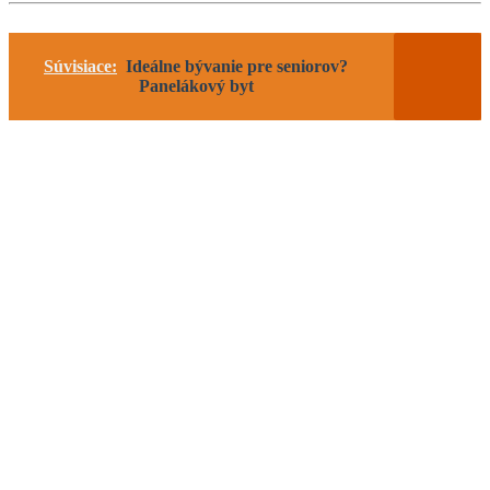
Súvisiace:
Ideálne bývanie pre seniorov?
Panelákový byt