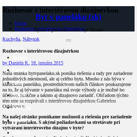
Skip
Rozhovor s interiérovou dizajnérkou
to
Byt v paneláku (sk)
content
Home
Rozhovor s interiérovou dizajnérkou
Bývať v paneláku môže byť úžasné
Kuchyňa
,
Nábytok
Rozhovor s interiérovou dizajnérkou
Domov
by
Daniela K.
18. januára 2015
Elektro
Naša stránka bytvpanelaku.sk ponúka riešenia a rady pre zariadenie
jednotlivých miestností, ale aj celého bytu. Mnoho z nás býva v
Auto
klasickom paneláku, prostredníctvom našich článkov poukazujeme
na to, že aj bývanie v paneláku má svoje výhody a je možné ho
Hobby
účelovo, funkčne a takisto aj dizajnovo zariadiť. Ohľadom týchto
tém sme sa rozprávali s interiérovou dizajnérkou Gabrielou
Orbánovou.
Kuchyňa
Na našej stránke ponúkame možnosti a riešenia pre zariadenie
Kúpelňa
bytu v paneláku. S akými požiadavkami sa stretávate pri
vytváraní interiérového dizajnu v byte?
Nábytok