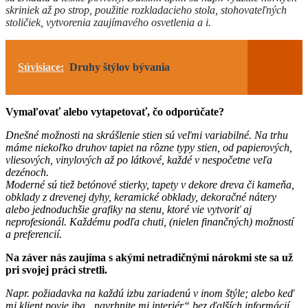
skriniek až po strop, použitie rozkladacieho stola, stohovateľných
stoličiek, vytvorenia zaujímavého osvetlenia a i.
Súvisiace:
Druhy štýlov bývania
Vymaľovať alebo vytapetovať, čo odporúčate?
Dnešné možnosti na skrášlenie stien sú veľmi variabilné. Na trhu
máme niekoľko druhov tapiet na rôzne typy stien, od papierových,
vliesových, vinylových až po látkové, každé v nespočetne veľa
dezénoch.
Moderné sú tiež betónové stierky, tapety v dekore dreva či kameňa,
obklady z drevenej dyhy, keramické obklady, dekoračné nátery
alebo jednoduchšie grafiky na stenu, ktoré vie vytvoriť aj
neprofesionál. Každému podľa chuti, (nielen finančných) možností
a preferencií.
Na záver nás zaujíma s akými netradičnými nárokmi ste sa už
pri svojej práci stretli.
Napr. požiadavka na každú izbu zariadenú v inom štýle; alebo keď
mi klient povie iba „navrhnite mi interiér“ bez ďalších informácií