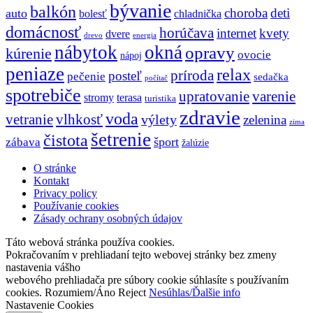
bývanie
balkón
choroba
deti
auto
bolesť
chladnička
domácnosť
horúčava
internet
kvety
dvere
drevo
energia
nábytok
okná
opravy
kúrenie
ovocie
nápoj
peniaze
relax
príroda
posteľ
pečenie
sedačka
počítač
spotrebiče
upratovanie
varenie
stromy
terasa
turistika
zdravie
voda
vetranie
vlhkosť
výlety
zelenina
zima
šetrenie
čistota
šport
zábava
žalúzie
O stránke
Kontakt
Privacy policy
Používanie cookies
Zásady ochrany osobných údajov
Táto webová stránka používa cookies.
Pokračovaním v prehliadaní tejto webovej stránky bez zmeny
nastavenia vášho
webového prehliadača pre súbory cookie súhlasíte s používaním
cookies.
Rozumiem/Áno
Reject
Nesúhlas/Ďalšie info
Nastavenie Cookies