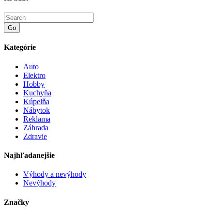
Go
Kategórie
Auto
Elektro
Hobby
Kuchyňa
Kúpelňa
Nábytok
Reklama
Záhrada
Zdravie
Najhľadanejšie
Výhody a nevýhody
Nevýhody
Značky