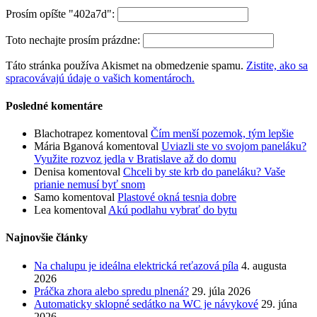
Prosím opíšte "402a7d":
Toto nechajte prosím prázdne:
Táto stránka používa Akismet na obmedzenie spamu.
Zistite, ako sa
spracovávajú údaje o vašich komentároch.
Posledné komentáre
Blachotrapez
komentoval
Čím menší pozemok, tým lepšie
Mária Bganová
komentoval
Uviazli ste vo svojom paneláku?
Využite rozvoz jedla v Bratislave až do domu
Denisa
komentoval
Chceli by ste krb do paneláku? Vaše
prianie nemusí byť snom
Samo
komentoval
Plastové okná tesnia dobre
Lea
komentoval
Akú podlahu vybrať do bytu
Najnovšie články
Na chalupu je ideálna elektrická reťazová píla
4. augusta
2026
Práčka zhora alebo spredu plnená?
29. júla 2026
Automaticky sklopné sedátko na WC je návykové
29. júna
2026