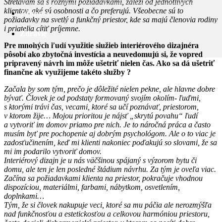
Stretávam sa s rôznymi požiadavkami, záleží od jednotlivých
klientov, aké sú osobnosti a čo preferujú. Všeobecne sú to
Záhrada
požiadavky na svetlý a funkčný priestor, kde sa majú členovia rodiny
i priatelia cítiť príjemne.
Zdravie
Pre mnohých ľudí využitie služieb interiérového dizajnéra
pôsobí ako zbytočná investícia a neuvedomujú si, že vopred
pripravený návrh im môže ušetriť nielen čas. Ako sa dá ušetriť
finančne ak využijeme takéto služby ?
Začala by som tým, prečo je dôležité nielen pekne, ale hlavne dobre
bývať. Človek je od podstaty formovaný svojím okolím- ľuďmi,
s ktorými trávi čas, vecami, ktoré sa učí poznávať, priestorom,
v ktorom žije… Mojou prioritou je nájsť „skrytú povahu“ ľudí
a vytvoriť im domov priamo pre nich. Je to náročná práca a často
musím byť pre pochopenie aj dobrým psychológom. Ale o to viac je
zadosťučinením, keď mi klienti nakoniec poďakujú so slovami, že sa
mi im podarilo vytvoriť domov.
Interiérový dizajn je u nás väčšinou spájaný s výzorom bytu či
domu, ale ten je len posledné štádium návrhu. Za tým je oveľa viac.
Začína sa požiadavkami klienta na priestor, pokračuje vhodnou
dispozíciou, materiálmi, farbami, nábytkom, osvetlením,
doplnkami…
Tým, že si človek nakupuje veci, ktoré sa mu páčia ale nerozmýšľa
nad funkčnosťou a estetickosťou a celkovou harmóniou priestoru,