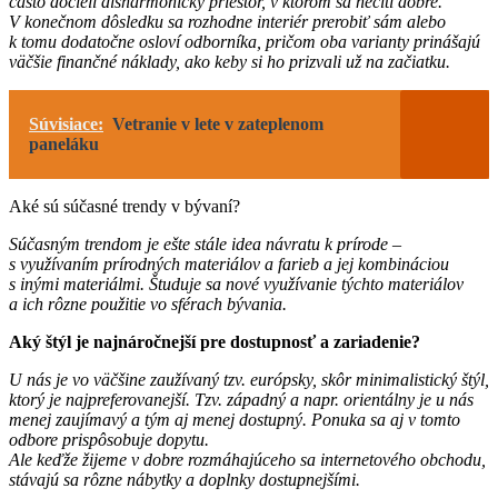
často docieli disharmonický priestor, v ktorom sa necíti dobre.
V konečnom dôsledku sa rozhodne interiér prerobiť sám alebo
k tomu dodatočne osloví odborníka, pričom oba varianty prinášajú
väčšie finančné náklady, ako keby si ho prizvali už na začiatku.
Súvisiace:
Vetranie v lete v zateplenom
paneláku
Aké sú súčasné trendy v bývaní?
Súčasným trendom je ešte stále idea návratu k prírode –
s využívaním prírodných materiálov a farieb a jej kombináciou
s inými materiálmi. Študuje sa nové využívanie týchto materiálov
a ich rôzne použitie vo sférach bývania.
Aký štýl je najnáročnejší pre dostupnosť a zariadenie?
U nás je vo väčšine zaužívaný tzv. európsky, skôr minimalistický štýl,
ktorý je najpreferovanejší. Tzv. západný a napr. orientálny je u nás
menej zaujímavý a tým aj menej dostupný. Ponuka sa aj v tomto
odbore prispôsobuje dopytu.
Ale keďže žijeme v dobre rozmáhajúceho sa internetového obchodu,
stávajú sa rôzne nábytky a doplnky dostupnejšími.