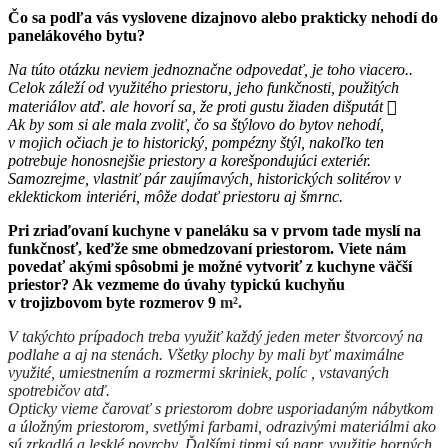
Čo sa podľa vás vyslovene dizajnovo alebo prakticky nehodí do
panelákového bytu?
Na túto otázku neviem jednoznačne odpovedať, je toho viacero..
Celok záleží od využitého priestoru, jeho funkčnosti, použitých

materiálov atď. ale hovorí sa, že proti gustu žiaden dišputát
Ak by som si ale mala zvoliť, čo sa štýlovo do bytov nehodí,
v mojich očiach je to historický, pompézny štýl, nakoľko ten
potrebuje honosnejšie priestory a korešpondujúci exteriér.
Samozrejme, vlastniť pár zaujímavých, historických solitérov v
eklektickom interiéri, môže dodať priestoru aj šmrnc.
Pri zriaďovaní kuchyne v paneláku sa v prvom tade myslí na
funkčnosť, keďže sme obmedzovaní priestorom. Viete nám
povedať akými spôsobmi je možné vytvoriť z kuchyne väčší
priestor? Ak vezmeme do úvahy typickú kuchyňu
v trojizbovom byte rozmerov 9
m².
V takýchto prípadoch treba využiť každý jeden meter štvorcový na
podlahe a aj na stenách. Všetky plochy by mali byť maximálne
využité, umiestnením a rozmermi skriniek, políc , vstavaných
spotrebičov atď.
Opticky vieme čarovať s priestorom dobre usporiadaným nábytkom
a úložným priestorom, svetlými farbami, odrazivými materiálmi ako
sú zrkadlá a lesklé povrchy. Ďalšími tipmi sú napr. využitie horných