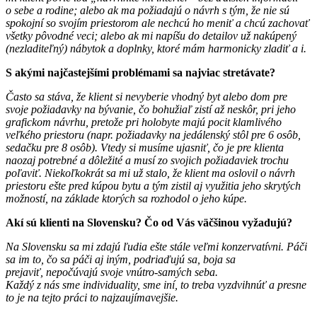
o sebe a rodine; alebo ak ma požiadajú o návrh s tým, že nie sú
spokojní so svojím priestorom ale nechcú ho meniť a chcú zachovať
všetky pôvodné veci; alebo ak mi napíšu do detailov už nakúpený
(nezladiteľný) nábytok a doplnky, ktoré mám harmonicky zladiť a i.
S akými najčastejšími problémami sa najviac stretávate?
Často sa stáva, že klient si nevyberie vhodný byt alebo dom pre
svoje požiadavky na bývanie, čo bohužiaľ zistí až neskôr, pri jeho
grafickom návrhu, pretože pri holobyte majú pocit klamlivého
veľkého priestoru (napr. požiadavky na jedálenský stôl pre 6 osôb,
sedačku pre 8 osôb). Vtedy si musíme ujasniť, čo je pre klienta
naozaj potrebné a dôležité a musí zo svojich požiadaviek trochu
poľaviť. Niekoľkokrát sa mi už stalo, že klient ma oslovil o návrh
priestoru ešte pred kúpou bytu a tým zistil aj využitia jeho skrytých
možností, na základe ktorých sa rozhodol o jeho kúpe.
Akí sú klienti na Slovensku? Čo od Vás väčšinou vyžadujú?
Na Slovensku sa mi zdajú ľudia ešte stále veľmi konzervatívni. Páči
sa im to, čo sa páči aj iným, podriaďujú sa, boja sa
prejaviť, nepočúvajú svoje vnútro-samých seba.
Každý z nás sme individuality, sme iní, to treba vyzdvihnúť a presne
to je na tejto práci to najzaujímavejšie.