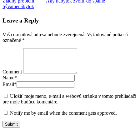
Žiadny problém!
Aký nábytok zvoliť do spálne
bývanie
nábytok
Leave a Reply
Vaša e-mailová adresa nebude zverejnená.
Vyžadované polia sú
označené
*
Comment
Name
*
Email
*
Uložiť moje meno, e-mail a webovú stránku v tomto prehliadači
pre moje budúce komentáre.
Notify me by email when the comment gets approved.