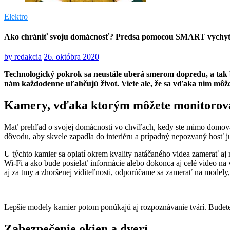
Elektro
Ako chrániť svoju domácnosť? Predsa pomocou SMART vychy
by
redakcia
26. októbra 2020
Technologický pokrok sa neustále uberá smerom dopredu, a tak 
nám každodenne uľahčujú život. Viete ale, že sa vďaka nim môžet
Kamery, vďaka ktorým môžete monitorov
Mať prehľad o svojej domácnosti vo chvíľach, kedy ste mimo domova, 
dôvodu, aby skvele zapadla do interiéru a prípadný nepozvaný hosť ju
U týchto kamier sa oplatí okrem kvality natáčaného videa zamerať aj n
Wi-Fi a ako bude posielať informácie alebo dokonca aj celé video na
aj za tmy a zhoršenej viditeľnosti, odporúčame sa zamerať na model
Lepšie modely kamier potom ponúkajú aj rozpoznávanie tvárí. Budet
Zabezpečenie okien a dverí