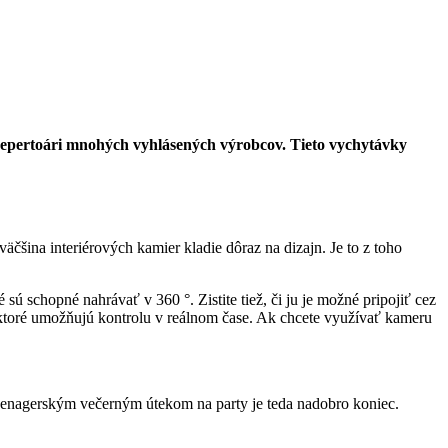
repertoári mnohých vyhlásených výrobcov. Tieto vychytávky
šina interiérových kamier kladie dôraz na dizajn. Je to z toho
sú schopné nahrávať v 360 °. Zistite tiež, či ju je možné pripojiť cez
, ktoré umožňujú kontrolu v reálnom čase. Ak chcete využívať kameru
eenagerským večerným útekom na party je teda nadobro koniec.