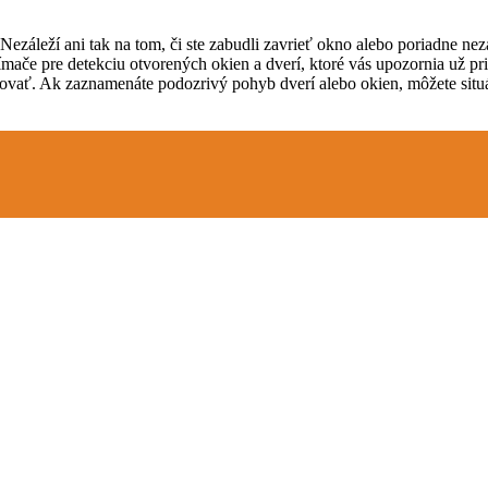
Nezáleží ani tak na tom, či ste zabudli zavrieť okno alebo poriadne neza
ímače pre detekciu otvorených okien a dverí, ktoré vás upozornia už 
edovať. Ak zaznamenáte podozrivý pohyb dverí alebo okien, môžete situ