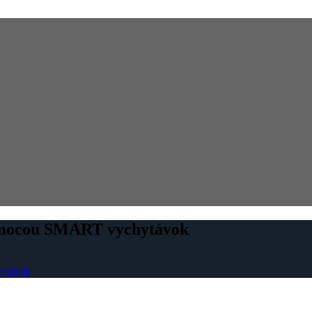
omocou SMART vychytávok
ytávok