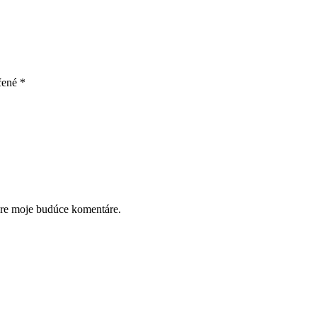
čené
*
pre moje budúce komentáre.