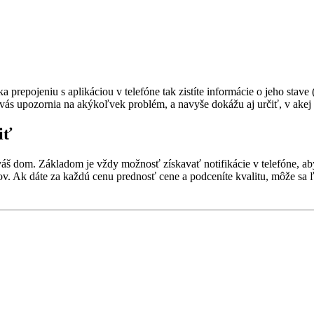
epojeniu s aplikáciou v telefóne tak zistíte informácie o jeho stave (b
 vás upozornia na akýkoľvek problém, a navyše dokážu aj určiť, v akej 
iť
a váš dom. Základom je vždy možnosť získavať notifikácie v telefóne, a
ov. Ak dáte za každú cenu prednosť cene a podceníte kvalitu, môže sa