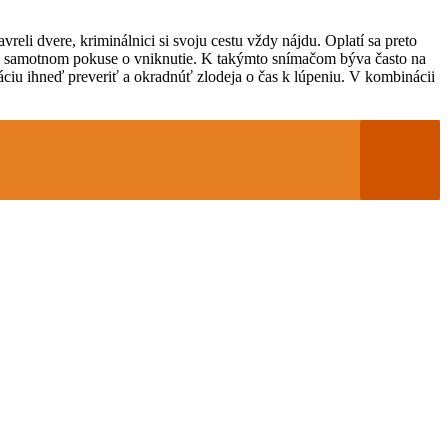
vreli dvere, kriminálnici si svoju cestu vždy nájdu. Oplatí sa preto
pri samotnom pokuse o vniknutie. K takýmto snímačom býva často na
áciu ihneď preveriť a okradnúť zlodeja o čas k lúpeniu. V kombinácii