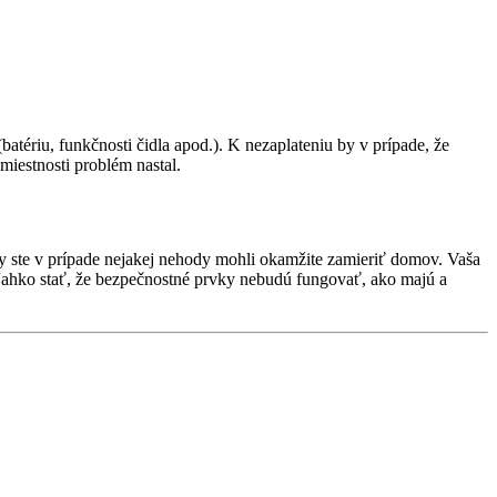
atériu, funkčnosti čidla apod.). K nezaplateniu by v prípade, že
miestnosti problém nastal.
by ste v prípade nejakej nehody mohli okamžite zamieriť domov. Vaša
 ľahko stať, že bezpečnostné prvky nebudú fungovať, ako majú a