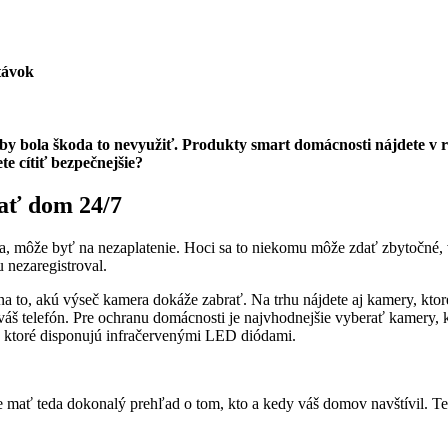
távok
by bola škoda to nevyužiť. Produkty smart domácnosti nájdete v 
e cítiť bezpečnejšie?
ať dom 24/7
môže byť na nezaplatenie. Hoci sa to niekomu môže zdať zbytočné, väč
 nezaregistroval.
a to, akú výseč kamera dokáže zabrať. Na trhu nájdete aj kamery, ktoré 
 váš telefón. Pre ochranu domácnosti je najvhodnejšie vyberať kamery
y, ktoré disponujú infračervenými LED diódami.
e mať teda dokonalý prehľad o tom, kto a kedy váš domov navštívil. T