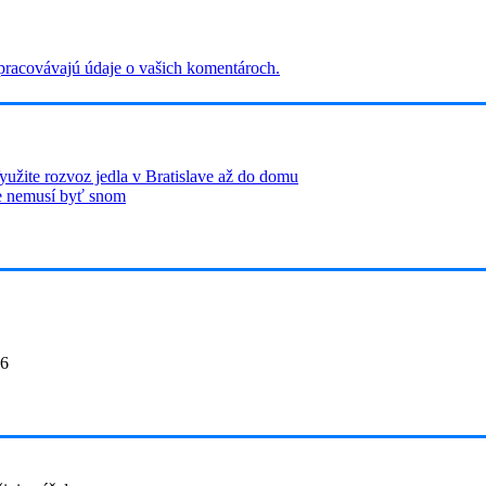
 spracovávajú údaje o vašich komentároch.
yužite rozvoz jedla v Bratislave až do domu
ie nemusí byť snom
26