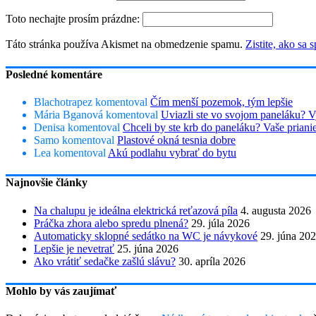
Toto nechajte prosím prázdne:
Táto stránka používa Akismet na obmedzenie spamu.
Zistite, ako sa
Posledné komentáre
Blachotrapez
komentoval
Čím menší pozemok, tým lepšie
Mária Bganová
komentoval
Uviazli ste vo svojom paneláku? V
Denisa
komentoval
Chceli by ste krb do paneláku? Vaše prian
Samo
komentoval
Plastové okná tesnia dobre
Lea
komentoval
Akú podlahu vybrať do bytu
Najnovšie články
Na chalupu je ideálna elektrická reťazová píla
4. augusta 2026
Práčka zhora alebo spredu plnená?
29. júla 2026
Automaticky sklopné sedátko na WC je návykové
29. júna 20
Lepšie je nevetrať
25. júna 2026
Ako vrátiť sedačke zašlú slávu?
30. apríla 2026
Mohlo by vás zaujímať