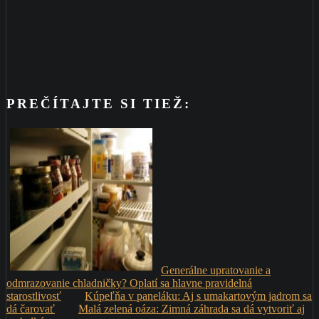
PREČÍTAJTE SI TIEŽ:
Generálne upratovanie a
odmrazovanie chladničky? Oplatí sa hlavne pravidelná
starostlivosť
Kúpeľňa v paneláku: Aj s umakartovým jadrom sa
dá čarovať
Malá zelená oáza: Zimná záhrada sa dá vytvoriť aj