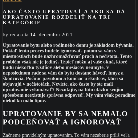
AKO ČASTO UPRATOVAŤ A AKO SA DÁ
UPRATOVANIE ROZDELIŤ NA TRI
KATEGÓRIE
by
redakcia
14. decembra 2021
Upratovanie bytu alebo rodinného domu je základom bývania.
Pokiaľ tento proces budete ignorovať, potom sa vám v
miestnostiach bude nazhromažďovať prach a nečistota. Tento
problém však nie je jediný. Trpieť môžu aj vaše okná, ktoré
budú niekoľko týždňov alebo mesiacov neumyté. V
neposlednom rade sa vám do bytu dostane háveď, hmyz a
škodcovia. Počnúc pavúkom a končiac u škodcov, ktorí sa
objavujú v nečistotách. Neviete, ako často by ste mali
upratovanie vykonávať? Nezúfajte, na túto otázku svojim
spôsobom neexistuje správna odpoveď. My vám však poradíme
niekoľko málo tipov.
UPRATOVANIE BY SA NEMALO
PODCEŇOVAŤ A IGNOROVAŤ
Začneme pravidelným upratovaním. To vám nezaberie príliš veľa