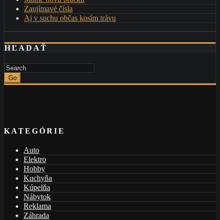
Zaujímavé čísla
Aj v suchu občas kosím trávu
HĽADAŤ
Go
KATEGÓRIE
Auto
Elektro
Hobby
Kuchyňa
Kúpelňa
Nábytok
Reklama
Záhrada