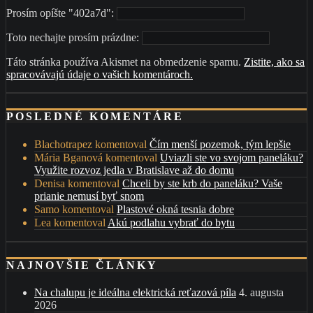
Prosím opíšte "402a7d":
Toto nechajte prosím prázdne:
Táto stránka používa Akismet na obmedzenie spamu.
Zistite, ako sa
spracovávajú údaje o vašich komentároch.
POSLEDNÉ KOMENTÁRE
Blachotrapez
komentoval
Čím menší pozemok, tým lepšie
Mária Bganová
komentoval
Uviazli ste vo svojom paneláku?
Využite rozvoz jedla v Bratislave až do domu
Denisa
komentoval
Chceli by ste krb do paneláku? Vaše
prianie nemusí byť snom
Samo
komentoval
Plastové okná tesnia dobre
Lea
komentoval
Akú podlahu vybrať do bytu
NAJNOVŠIE ČLÁNKY
Na chalupu je ideálna elektrická reťazová píla
4. augusta
2026