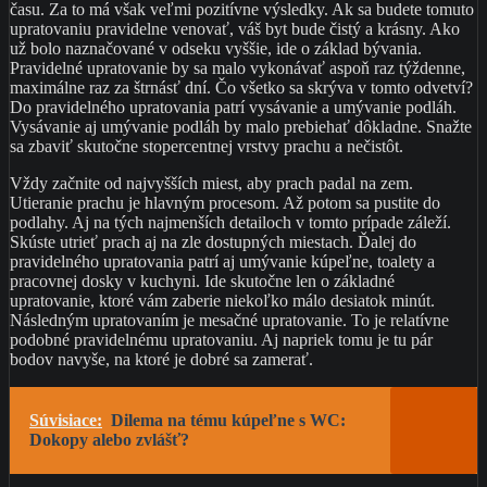
času. Za to má však veľmi pozitívne výsledky. Ak sa budete tomuto
upratovaniu pravidelne venovať, váš byt bude čistý a krásny. Ako
už bolo naznačované v odseku vyššie, ide o základ bývania.
Pravidelné upratovanie by sa malo vykonávať aspoň raz týždenne,
maximálne raz za štrnásť dní. Čo všetko sa skrýva v tomto odvetví?
Do pravidelného upratovania patrí vysávanie a umývanie podláh.
Vysávanie aj umývanie podláh by malo prebiehať dôkladne. Snažte
sa zbaviť skutočne stopercentnej vrstvy prachu a nečistôt.
Vždy začnite od najvyšších miest, aby prach padal na zem.
Utieranie prachu je hlavným procesom. Až potom sa pustite do
podlahy. Aj na tých najmenších detailoch v tomto prípade záleží.
Skúste utrieť prach aj na zle dostupných miestach. Ďalej do
pravidelného upratovania patrí aj umývanie kúpeľne, toalety a
pracovnej dosky v kuchyni. Ide skutočne len o základné
upratovanie, ktoré vám zaberie niekoľko málo desiatok minút.
Následným upratovaním je mesačné upratovanie. To je relatívne
podobné pravidelnému upratovaniu. Aj napriek tomu je tu pár
bodov navyše, na ktoré je dobré sa zamerať.
Súvisiace:
Dilema na tému kúpeľne s WC:
Dokopy alebo zvlášť?