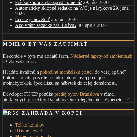
Práčka zhora alebo spredu plnená?
29. júla 2026
Automaticky sklopné sedátko na WC je návykové
29. júna
2026
Lepšie je nevetrať
25. júna 2026
Ako vrátiť sedačke zašlú slávu?
30. apríla 2026
MOHLO BY VÁS ZAUJÍMAŤ
Dekorácie v byte mu dodajú šarm.
Nádherné tapety od ambiente.sk
oživia váš domov.
Hľadáte kvalitnú a
pohodlnú manželskú posteľ
do vašej spálne?
Potom si určite prezrite ponuku internetovej predajne
mojnabytok.sk, špecialistu na nábytok do celej domácnosti.
Developer FINEP ponúka
predaj bytov Bratislava
v rámci
atraktívnych projektov Danubius One a Jégého alej. Vyberiete si?
ZÁHRADA V KOPCI
Toľko kohútov
Hlavne nevariť
Máme novú práčku