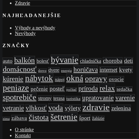
Zdravie
NAJHĽADANEJŠIE
Výhody a nevýhody
Nevýhody
ZNAČKY
bývanie
balkón
choroba
deti
auto
bolesť
chladnička
domácnosť
horúčava
internet
kvety
dvere
drevo
energia
nábytok
okná
opravy
kúrenie
ovocie
nápoj
peniaze
relax
príroda
posteľ
pečenie
sedačka
počítač
spotrebiče
upratovanie
varenie
stromy
terasa
turistika
zdravie
voda
vetranie
vlhkosť
výlety
zelenina
šetrenie
čistota
šport
zábava
žalúzie
zima
O stránke
Kontakt