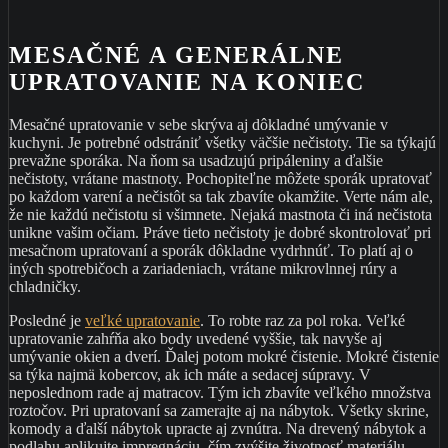
MESAČNÉ A GENERÁLNE
UPRATOVANIE NA KONIEC
Mesačné upratovanie v sebe skrýva aj dôkladné umývanie v
kuchyni. Je potrebné odstrániť všetky väčšie nečistoty. Tie sa týkajú
prevažne sporáka. Na ňom sa usadzujú pripáleniny a ďalšie
nečistoty, vrátane mastnoty. Pochopiteľne môžete sporák upratovať
po každom varení a nečistôt sa tak zbavíte okamžite. Verte nám ale,
že nie každú nečistotu si všimnete. Nejaká mastnota či iná nečistota
unikne vašim očiam. Práve tieto nečistoty je dobré skontrolovať pri
mesačnom upratovaní a sporák dôkladne vydrhnúť. To platí aj o
iných spotrebičoch a zariadeniach, vrátane mikrovlnnej rúry a
chladničky.
Posledné je
veľké upratovanie
. To robte raz za pol roka. Veľké
upratovanie zahŕňa ako body uvedené vyššie, tak navyše aj
umývanie okien a dverí. Ďalej potom mokré čistenie. Mokré čistenie
sa týka najmä kobercov, ak ich máte a sedacej súpravy. V
neposlednom rade aj matracov. Tým ich zbavíte veľkého množstva
roztočov. Pri upratovaní sa zamerajte aj na nábytok. Všetky skrine,
komody a ďalší nábytok upracte aj zvnútra. Na drevený nábytok a
podlahu aplikujte impregnáciu, čím zvýšite životnosť materiálu.