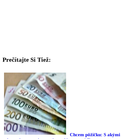
Prečítajte Si Tiež:
Chcem pôžičku: S akými