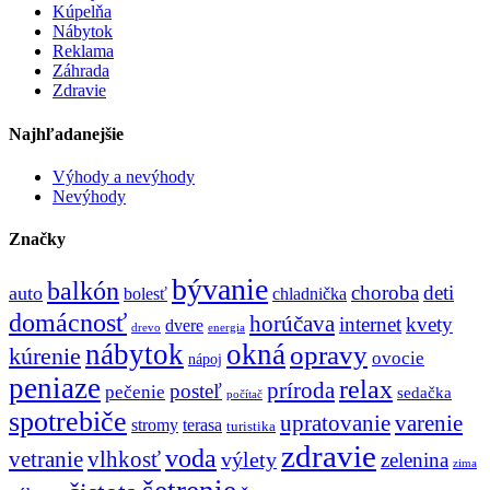
Kúpelňa
Nábytok
Reklama
Záhrada
Zdravie
Najhľadanejšie
Výhody a nevýhody
Nevýhody
Značky
bývanie
balkón
choroba
deti
auto
bolesť
chladnička
domácnosť
horúčava
internet
kvety
dvere
drevo
energia
nábytok
okná
opravy
kúrenie
ovocie
nápoj
peniaze
relax
príroda
posteľ
pečenie
sedačka
počítač
spotrebiče
upratovanie
varenie
stromy
terasa
turistika
zdravie
voda
vetranie
vlhkosť
výlety
zelenina
zima