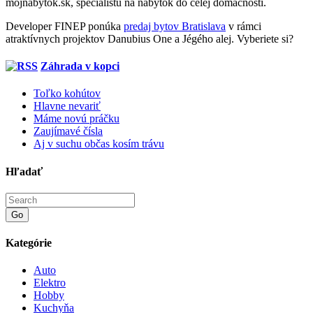
mojnabytok.sk, špecialistu na nábytok do celej domácnosti.
Developer FINEP ponúka
predaj bytov Bratislava
v rámci
atraktívnych projektov Danubius One a Jégého alej. Vyberiete si?
Záhrada v kopci
Toľko kohútov
Hlavne nevariť
Máme novú práčku
Zaujímavé čísla
Aj v suchu občas kosím trávu
Hľadať
Go
Kategórie
Auto
Elektro
Hobby
Kuchyňa