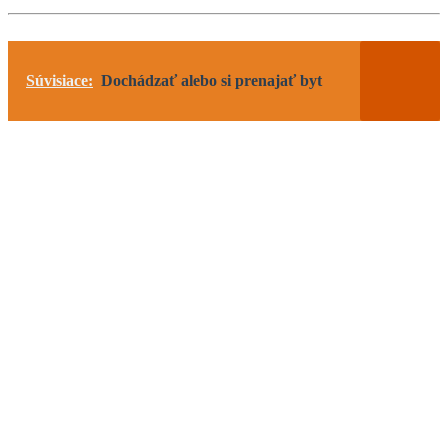
Súvisiace:
Dochádzať alebo si prenajať byt