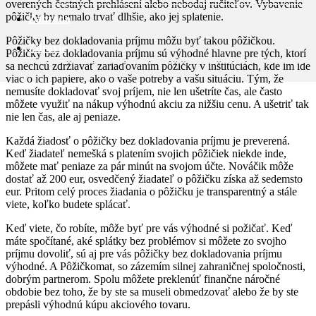
overených čestných prehlásení alebo nebodaj ručiteľov. Vybavenie
pôžičky by nemalo trvať dlhšie, ako jej splatenie.
Záhrada
Pôžičky bez dokladovania príjmu môžu byť takou pôžičkou.
Zdravie
Pôžičky bez dokladovania príjmu sú výhodné hlavne pre tých, ktorí
sa nechcú zdržiavať zariaďovaním pôžičky v inštitúciách, kde im ide
viac o ich papiere, ako o vaše potreby a vašu situáciu. Tým, že
nemusíte dokladovať svoj príjem, nie len ušetríte čas, ale často
môžete využiť na nákup výhodnú akciu za nižšiu cenu. A ušetriť tak
nie len čas, ale aj peniaze.
Každá žiadosť o pôžičky bez dokladovania príjmu je preverená.
Keď žiadateľ nemešká s platením svojich pôžičiek niekde inde,
môžete mať peniaze za pár minút na svojom účte. Nováčik môže
dostať až 200 eur, osvedčený žiadateľ o pôžičku získa až sedemsto
eur. Pritom celý proces žiadania o pôžičku je transparentný a stále
viete, koľko budete splácať.
Keď viete, čo robíte, môže byť pre vás výhodné si požičať. Keď
máte spočítané, aké splátky bez problémov si môžete zo svojho
príjmu dovoliť, sú aj pre vás pôžičky bez dokladovania príjmu
výhodné. A Pôžičkomat, so zázemím silnej zahraničnej spoločnosti,
dobrým partnerom. Spolu môžete preklenúť finančne náročné
obdobie bez toho, že by ste sa museli obmedzovať alebo že by ste
prepásli výhodnú kúpu akciového tovaru.