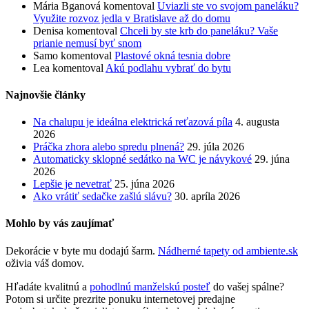
Mária Bganová
komentoval
Uviazli ste vo svojom paneláku?
Využite rozvoz jedla v Bratislave až do domu
Denisa
komentoval
Chceli by ste krb do paneláku? Vaše
prianie nemusí byť snom
Samo
komentoval
Plastové okná tesnia dobre
Lea
komentoval
Akú podlahu vybrať do bytu
Najnovšie články
Na chalupu je ideálna elektrická reťazová píla
4. augusta
2026
Práčka zhora alebo spredu plnená?
29. júla 2026
Automaticky sklopné sedátko na WC je návykové
29. júna
2026
Lepšie je nevetrať
25. júna 2026
Ako vrátiť sedačke zašlú slávu?
30. apríla 2026
Mohlo by vás zaujímať
Dekorácie v byte mu dodajú šarm.
Nádherné tapety od ambiente.sk
oživia váš domov.
Hľadáte kvalitnú a
pohodlnú manželskú posteľ
do vašej spálne?
Potom si určite prezrite ponuku internetovej predajne