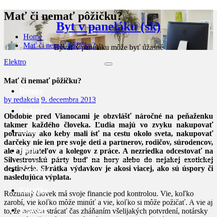
Skip
Mať či nemať pôžičku?
to
Byt v paneláku (sk)
content
Home
Mať či nemať pôžičku?
Bývať v paneláku môže byť úžasné
Elektro
Mať či nemať pôžičku?
Domov
by
redakcia
9. decembra 2013
Elektro
Obdobie pred Vianocami je obzvlášť náročné na peňaženku
takmer každého človeka. Ľudia majú vo zvyku nakupovať
Auto
potraviny ako keby mali ísť na cestu okolo sveta, nakupovať
darčeky nie len pre svoje deti a partnerov, rodičov, súrodencov,
Hobby
ale aj priateľov a kolegov z práce. A nezriedka odcestovať na
Silvestrovskú párty buď na hory alebo do nejakej exotickej
destinácie. Skrátka výdavkov je akosi viacej, ako sú úspory či
Kuchyňa
nasledujúca výplata.
Kúpelňa
Rozumný človek má svoje financie pod kontrolou. Vie, koľko
zarobí, vie koľko môže minúť a vie, koľko si môže požičať. A vie aj
Nábytok
to, že netreba strácať čas zháňaním všelijakých potvrdení, notársky