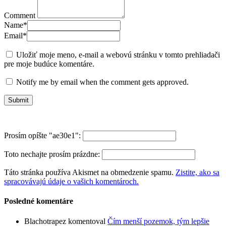
Comment
Name
*
Email
*
Uložiť moje meno, e-mail a webovú stránku v tomto prehliadači
pre moje budúce komentáre.
Notify me by email when the comment gets approved.
Prosím opíšte "ae30e1":
Toto nechajte prosím prázdne:
Táto stránka používa Akismet na obmedzenie spamu.
Zistite, ako sa
spracovávajú údaje o vašich komentároch.
Posledné komentáre
Blachotrapez
komentoval
Čím menší pozemok, tým lepšie