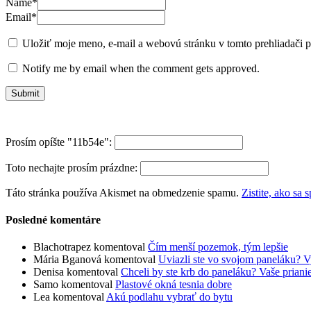
Name
*
Email
*
Uložiť moje meno, e-mail a webovú stránku v tomto prehliadači 
Notify me by email when the comment gets approved.
Prosím opíšte "11b54e":
Toto nechajte prosím prázdne:
Táto stránka používa Akismet na obmedzenie spamu.
Zistite, ako sa
Posledné komentáre
Blachotrapez
komentoval
Čím menší pozemok, tým lepšie
Mária Bganová
komentoval
Uviazli ste vo svojom paneláku? V
Denisa
komentoval
Chceli by ste krb do paneláku? Vaše prian
Samo
komentoval
Plastové okná tesnia dobre
Lea
komentoval
Akú podlahu vybrať do bytu