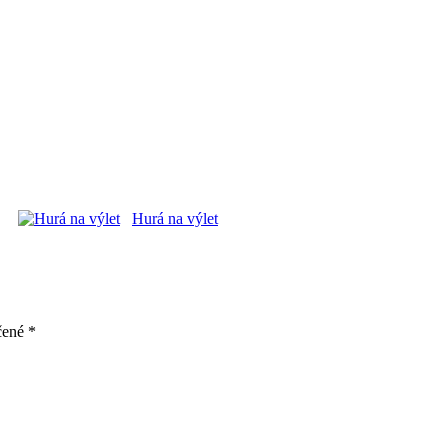
Hurá na výlet
čené
*