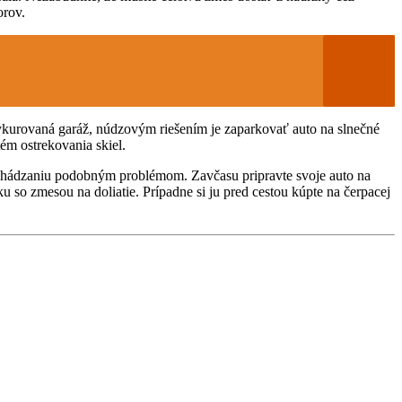
orov.
vykurovaná garáž, núdzovým riešením je zaparkovať auto na slnečné
ém ostrekovania skiel.
edchádzaniu podobným problémom. Zavčasu pripravte svoje auto na
u so zmesou na doliatie. Prípadne si ju pred cestou kúpte na čerpacej