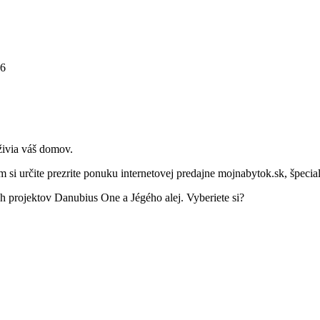
26
ivia váš domov.
 si určite prezrite ponuku internetovej predajne mojnabytok.sk, špecia
h projektov Danubius One a Jégého alej. Vyberiete si?