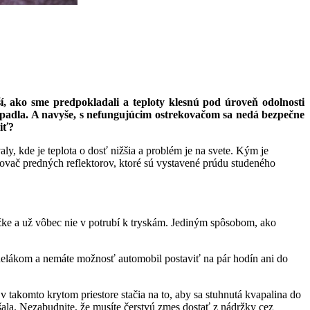
í, ako sme predpokladali a teploty klesnú pod úroveň odolnosti
padla. A navyše, s nefungujúcim ostrekovačom sa nedá bezpečne
iť?
y, kde je teplota o dosť nižšia a problém je na svete. Kým je
ovač predných reflektorov, ktoré sú vystavené prúdu studeného
žke a už vôbec nie v potrubí k tryskám. Jediným spôsobom, ako
nelákom a nemáte možnosť automobil postaviť na pár hodín ani do
 takomto krytom priestore stačia na to, aby sa stuhnutá kvapalina do
ala. Nezabudnite, že musíte čerstvú zmes dostať z nádržky cez