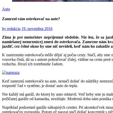
Auto
Zamrzol vám ostrekovač na aute?
by
redakcia
19. novembra 2016
Zima je pre motoristov nepríjemné obdobie. Nie len, že sa jaz
namiešanej nemrznúcej zmesi do ostrekovača. Zamrzne nám kvap
jazdiť, cez čelné okno by sme nič nevideli, keď nám ho zahádže a
K zamrznutiu ostrekovača môže dôjsť aj počas cesty. Stačí, aby sme z
vozovka čistá, dá sa s autom pokračovať ďalej, vidíme na cestu pred
vzduchu. Hrozí ich roztrhnutie ľadom.
Keď zamrznú ostrekovače na aute, nestačí doliať do nádržky nemrznú
rozpustiť ľad v systéme, je dostať auto do tepla.
Nie každý má garáž, do ktorej by auto odstavil. Veď keby sme ju ma
požičanej garáže od kamaráta, nezúfajte. Moderná doba nám ponúka
Napríklad podzemné garáže nákupných centier. Pri akomkoľvek mraze v
ostrekovačov rozpustila. Potom už naozaj stačí doliať koncentrát s 