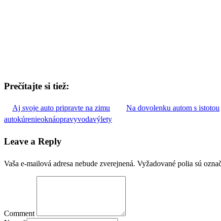
Prečítajte si tiež:
Aj svoje auto pripravte na zimu
Na dovolenku autom s istotou
auto
kúrenie
okná
opravy
voda
výlety
Leave a Reply
Vaša e-mailová adresa nebude zverejnená.
Vyžadované polia sú ozna
Comment