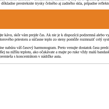
dôkladne prestreknite trysky čelného aj zadného skla, prípadne reflekt
te kávu, skôr vám prejde čas. Ak nie je k dispozícii podzemná alebo 
torového priestoru a súčasne teplo zo steny pomôže rozmraziť celý syst
oriadne nabúra váš časový harmonogram. Preto venujte dostatok času pr
šej na nižšiu teplotu, ako očakávate a majte po ruke vždy malú bandask
a premieša s koncentrátom v nádržke auta.