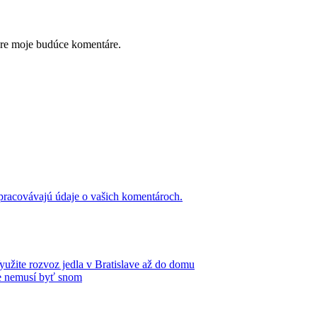
pre moje budúce komentáre.
 spracovávajú údaje o vašich komentároch.
yužite rozvoz jedla v Bratislave až do domu
ie nemusí byť snom