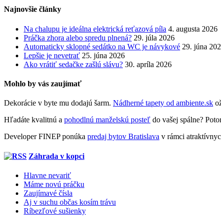
Najnovšie články
Na chalupu je ideálna elektrická reťazová píla
4. augusta 2026
Práčka zhora alebo spredu plnená?
29. júla 2026
Automaticky sklopné sedátko na WC je návykové
29. júna 20
Lepšie je nevetrať
25. júna 2026
Ako vrátiť sedačke zašlú slávu?
30. apríla 2026
Mohlo by vás zaujímať
Dekorácie v byte mu dodajú šarm.
Nádherné tapety od ambiente.sk
ož
Hľadáte kvalitnú a
pohodlnú manželskú posteľ
do vašej spálne? Potom
Developer FINEP ponúka
predaj bytov Bratislava
v rámci atraktívnyc
Záhrada v kopci
Hlavne nevariť
Máme novú práčku
Zaujímavé čísla
Aj v suchu občas kosím trávu
Ríbezľové sušienky