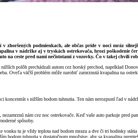
dí v zhoršených podmienkach, ale občas príde v noci mráz silnejš
alina v nádržke aj v tryskách ostrekovača, hrozí poškodenie čer
uto na ceste pred nami nečistotami z vozovky. Čo v takej chvíli rob
 nižších polôh prechádzali autom cez horský prechod, napríklad Donoval
 seba. Oveľa väčší problém môže narobiť zamrznutá kvapalina na ostrek
ci koncentrát s nižším bodom tuhnutia. Ten nám nerozpustí ľad v nádr
li, nezamrznú nám cez noc ostrekovače. Keď vaše auto parkuje pred pa
 moderné spôsoby.
onku tu je vždy teplota nad bodom mrazu a dve či tri hodinky státia v
nižším bodom tuhnutia v dostatočnom množstve, aby sa kvapalina premieš