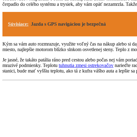
čerpadlo do celého systému a trysiek, aby vám opäť nezamrzla. Takže 
Súvisiace:
Jazda s GPS navigáciou je bezpečná
Kým sa vám auto rozmrazuje, využite voľný čas na nákup alebo si daj
miesto, najlepšie motorom blízko slnkom osvetlenej steny. Teplo z mo
Je jasné, že takáto patália ráno pred cestou alebo počas nej vám p
mrazivé podmienky. Teplotu
tuhnutia zmesi ostrekovačov
narieďte rad
stanici, bude mať vyššiu teplotu, ako tá z kufra vášho auta a lepšie s