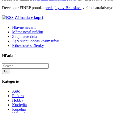
Developer FINEP ponúka
predaj bytov Bratislava
v rámci atraktívnyc
Záhrada v kopci
Hlavne nevariť
Máme novú práčku
Zaujímavé čísla
Aj v suchu občas kosím trávu
Ríbezľové sušienky
Hľadať
Go
Kategórie
Auto
Elektro
Hobby
Kuchyňa
Kúpelňa