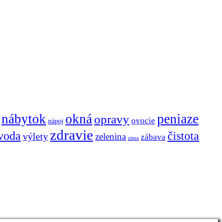
nábytok
okná
peniaze
opravy
ovocie
nápoj
zdravie
voda
čistota
výlety
zelenina
zábava
zima