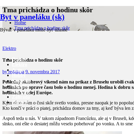
Skip
Tma prichádza o hodinu skôr
to
Byt v paneláku (sk)
content
Home
Tma prichádza o hodinu skôr
Bývať v paneláku môže byť úžasné
Elektro
Domov
Tma prichádza o hodinu skôr
Elektro
Auto
by
redakcia
9. novembra 2017
Hobby
Kuchyňa
Posledný októbrový víkend nám na príkaz z Bruselu urobili cvak v
Kúpelňa
hodinách po oprave času bolo o hodinu menej. Hodina k dobru sa
Nábytok
hodinách v celej Európe.
Záhrada
Zdravie
Kým ráno mám o čosi skôr svetlo vonku, presne naopak je to popoludní
Kto končí v práci o piatej, prichádza domov za tmy, aj keď býva len 
Aspoň teda u nás. V takom západnom Francúzku, ale aj v Bruseli, kde
slnko, oni ešte o desiatej môžu veselo pobehovať po vonku. A to sm