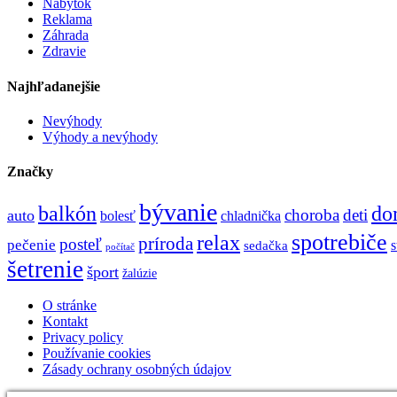
Nábytok
Reklama
Záhrada
Zdravie
Najhľadanejšie
Nevýhody
Výhody a nevýhody
Značky
bývanie
do
balkón
choroba
deti
auto
bolesť
chladnička
spotrebiče
relax
príroda
posteľ
pečenie
sedačka
počítač
šetrenie
šport
žalúzie
O stránke
Kontakt
Privacy policy
Používanie cookies
Zásady ochrany osobných údajov