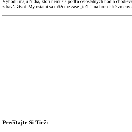
Výhodu majú ľudia, ktorí nemusia podľa celoštátnych hodín chodieva
zdravší život. My ostatní sa môžeme zase „tešiť“ na bruselské zmeny 
Prečítajte Si Tiež: