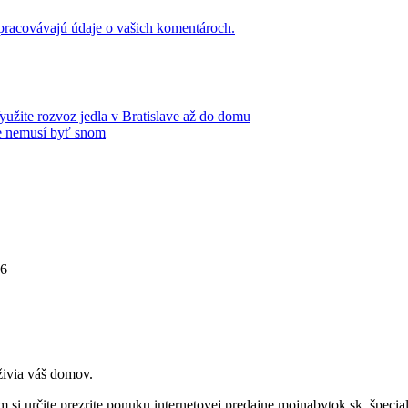
 spracovávajú údaje o vašich komentároch.
yužite rozvoz jedla v Bratislave až do domu
ie nemusí byť snom
26
ivia váš domov.
 si určite prezrite ponuku internetovej predajne mojnabytok.sk, špecia