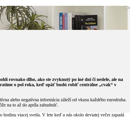
hli rovnako dlho, ako ste zvyknutý po iné dni či nedele, ale na
ratíme o pol roka, keď opäť budú robiť centrálne „cvak“ v
itívna alebo negatívna informácia záleží od vkusu každého eurodruha.
ôže na to až do apríla zabudnúť.
 hodinu viacej svetla. V lete keď u nás okolo deviatej večer zapadá