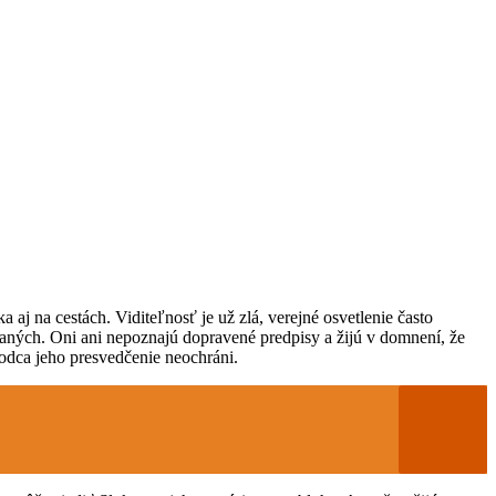
 aj na cestách. Viditeľnosť je už zlá, verejné osvetlenie často
ovaných. Oni ani nepoznajú dopravené predpisy a žijú v domnení, že
hodca jeho presvedčenie neochráni.