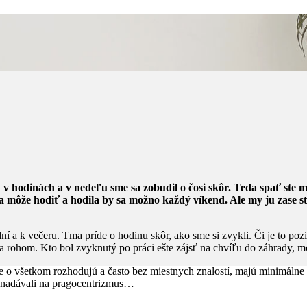
 hodinách a v nedeľu sme sa zobudil o čosi skôr. Teda spať ste mo
 môže hodiť a hodila by sa možno každý víkend. Ale my ju zase st
 a k večeru. Tma príde o hodinu skôr, ako sme si zvykli. Či je to poz
za rohom. Kto bol zvyknutý po práci ešte zájsť na chvíľu do záhrady, m
 o všetkom rozhodujú a často bez miestnych znalostí, majú minimálne o
e nadávali na pragocentrizmus…