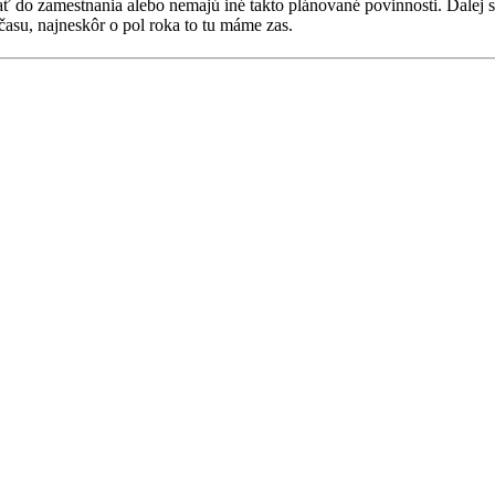
ť do zamestnania alebo nemajú iné takto plánované povinnosti. Ďalej 
času, najneskôr o pol roka to tu máme zas.