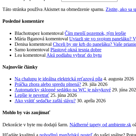
Táto stránka používa Akismet na obmedzenie spamu.
Zistite, ako sa
Posledné komentáre
Blachotrapez
komentoval
Čím menší pozemok, tým lepšie
Mária Bganová
komentoval
Uviazli ste vo svojom paneláku? V
Denisa
komentoval
Chceli by ste krb do paneláku? Vaše prian
Samo
komentoval
Plastové okná tesnia dobre
Lea
komentoval
Akú podlahu vybrať do bytu
Najnovšie články
Na chalupu je ideálna elektrická reťazová píla
4. augusta 2026
Práčka zhora alebo spredu plnená?
29. júla 2026
Automaticky sklopné sedátko na WC je návykové
29. júna 20
Lepšie je nevetrať
25. júna 2026
Ako vrátiť sedačke zašlú slávu?
30. apríla 2026
Mohlo by vás zaujímať
Dekorácie v byte mu dodajú šarm.
Nádherné tapety od ambiente.sk
ož
Hľadáte kvalitnú a
pohodlnú manželskú posteľ
do vašej spálne? Potom