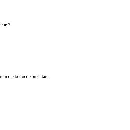
čené
*
pre moje budúce komentáre.