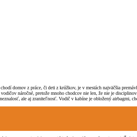
chodí domov z práce, či deti z krúžkov, je v mestách najväčšia premávka
re vodičov náročné, pretože mnoho chodcov nie len, že nie je disciplin
eznalosť, ale aj zraniteľnosť. Vodič v kabíne je obložený airbagmi, c