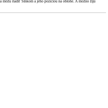
sa môžu riadiť Slnkom a jeho pozíciou na oblohe. A možno žijú